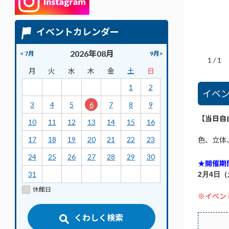
イベントカレンダー
2026年08月
< 7月
9月>
1
/
1
月
火
水
木
金
土
日
1
2
イベ
3
4
5
6
7
8
9
【当日自
10
11
12
13
14
15
16
17
18
19
20
21
22
23
色、立体
24
25
26
27
28
29
30
★開催期
31
2月4日
休館日
※イベン
くわしく検索