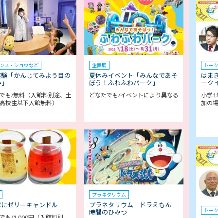
ンス・ショウなど
企画展
トー
実験「かんじてみよう目の
夏休みイベント「みんなであそ
はま
み」
ぼう！ふわふわパーク」
ークイ
でも/無料（入館料別途、土
どなたでも/イベントにより異なる
小学1
高校生以下入館無料）
加の
プラネタリウム
ぷにゼリーキャンドル
プラネタリウム ドラえもん
トー
時間のひみつ
でも/1,000円（入館料別