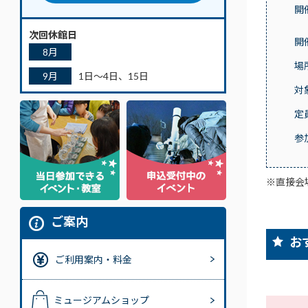
開
次回休館日
開
8月
場
9月
1日～4日、15日
対
定
参
※直接会
ご案内
お
ご利用案内・料金
ミュージアムショップ