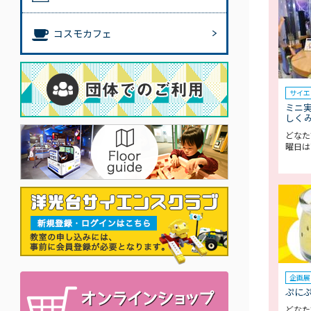
コスモカフェ
サイエ
ミニ
しく
どなた
曜日は
企画展
ぷに
どなた