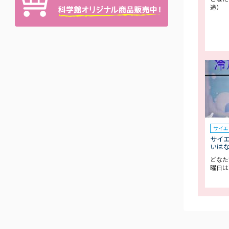
途）
サイエ
サイ
いは
どなた
曜日は