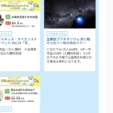
クイベント
プラネタリウム
ぎんキッズ・サイエンスト
生解説プラネタリウム 月に魅
ベント Vol.14「天…
せられて～秋の月めぐり～
年生～大人/無料 ※会場参
どなたでも/大人600円、4才～中
場合は入館料別途
学生300円（入館料別途 ）※3才
以下のお子様でも座席を利用され
る場合は有料となります。
クイベント