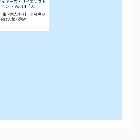
ぎんキッズ・サイエンスト
ベント Vol.14「天…
年生～大人/無料 ※会場参
場合は入館料別途