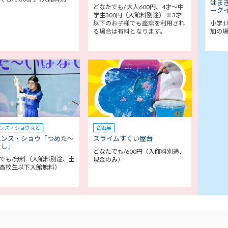
はま
どなたでも/ 大人600円、4才～中
ークイ
学生300円（入館料別途） ※3才
以下のお子様でも座席を利用され
小学1
る場合は有料となります。
加の
ンス・ショウなど
企画展
エンス・ショウ「つめた～
スライムすくい屋台
なし」
どなたでも/600円（入館料別途、
でも/無料（入館料別途、土
現金のみ）
高校生以下入館無料）