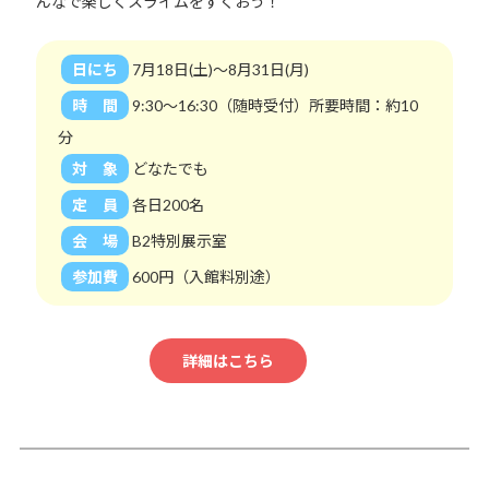
んなで楽しくスライムをすくおう！
日にち
7月18日(土)～8月31日(月)
時 間
9:30～16:30（随時受付）所要時間：約10
分
対 象
どなたでも
定 員
各日200名
会 場
B2特別展示室
参加費
600円（入館料別途）
詳細はこちら