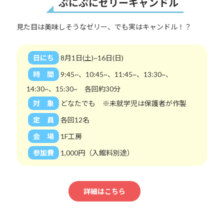
ぷにぷにゼリーキャンドル
見た目は美味しそうなゼリー、でも実はキャンドル！？
日にち
8月1日(土)~16日(日)
時 間
9:45~、10:45~、11:45~、13:30~、
14:30~、15:30~ 各回約30分
対 象
どなたでも ※未就学児は保護者が作製
定 員
各回12名
会 場
1F工房
参加費
1,000円（入館料別途）
詳細はこちら