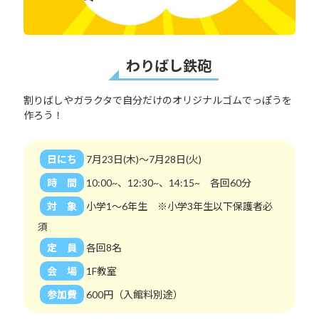
わりばし鉄砲
割りばしやガラクタで自分だけのオリジナルゴムでっぽうを
作ろう！
日にち
7月23日(木)～7月28日(火)
時 間
10:00~、12:30~、14:15~ 各回60分
対 象
小学1～6年生 ※小学3年生以下保護者必
須
定 員
各回8名
会 場
1F教室
参加費
600円（入館料別途）