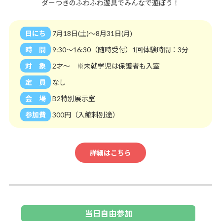
ダーつきのふわふわ遊具でみんなで遊ぼう！
日にち
7月18日(土)～8月31日(月)
時 間
9:30～16:30（随時受付）1回体験時間：3分
対 象
2才～ ※未就学児は保護者も入室
定 員
なし
会 場
B2特別展示室
参加費
300円（入館料別途）
詳細はこちら
当日自由参加