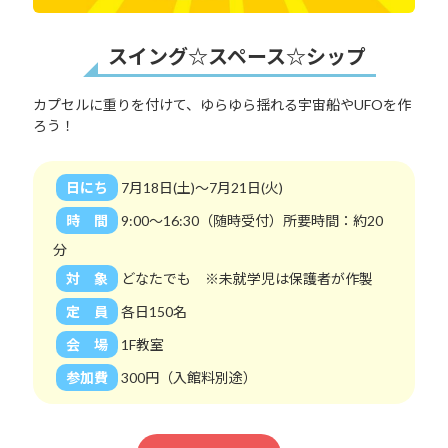
スイング☆スペース☆シップ
カプセルに重りを付けて、ゆらゆら揺れる宇宙船やUFOを作
ろう！
日にち
7月18日(土)～7月21日(火)
時 間
9:00～16:30（随時受付）所要時間：約20
分
対 象
どなたでも ※未就学児は保護者が作製
定 員
各日150名
会 場
1F教室
参加費
300円（入館料別途）