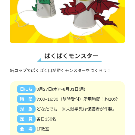
ぱくぱくモンスター
紙コップでぱくぱく口が動くモンスターをつくろう！
日にち
8月27日(木)～8月31日(月)
時 間
9:00~16:30（随時受付）所用時間：約20分
対 象
どなたでも ※未就学児は保護者が作製。
定 員
各日150名
会 場
1F教室