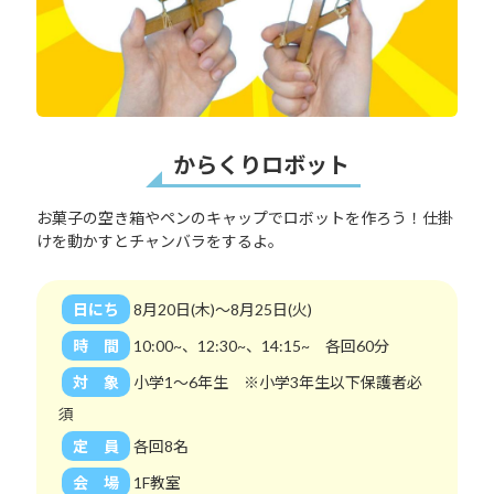
からくりロボット
お菓子の空き箱やペンのキャップでロボットを作ろう！仕掛
けを動かすとチャンバラをするよ。
日にち
8月20日(木)～8月25日(火)
時 間
10:00~、12:30~、14:15~ 各回60分
対 象
小学1～6年生 ※小学3年生以下保護者必
須
定 員
各回8名
会 場
1F教室