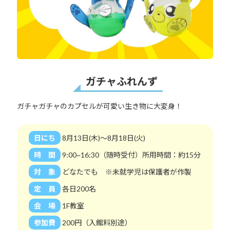
ガチャふれんず
ガチャガチャのカプセルが可愛い生き物に大変身！
日にち
8月13日(木)～8月18日(火)
時 間
9:00~16:30（随時受付）所用時間：約15分
対 象
どなたでも ※未就学児は保護者が作製
定 員
各日200名
会 場
1F教室
参加費
200円（入館料別途）