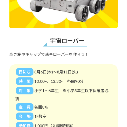
宇宙ローバー
空き箱やキャップで惑星ローバーを作ろう！
日にち
8月6日(木)～8月11日(火)
時 間
10:00~、13:30~ 各回90分
対 象
小学1～6年生 ※小学3年生以下保護者必
須
定 員
各回8名
会 場
1F教室
参加費
1,000円（入館料別途）