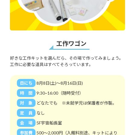
工作ワゴン
好きな工作キットを選んだら、その場で作ってみましょう。
工作に必要な道具はすべてそろっています。
日にち
8月8日(土)～8月16日(日)
時 間
9:30~16:00（随時受付）
対 象
どなたでも ※未就学児は保護者が作製。
定 員
なし
会 場
5F宇宙船長室
参加費
500～2,000円（入館料別途、キットにより