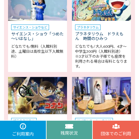
サイエンス・ショウなど
プラネタリウム
サイエンス・ショウ「つめた
プラネタリウム ドラえも
～いはなし」
ん 時間のひみつ
どなたでも/無料（入館料別
どなたでも/ 大人600円、4才～
途、土曜日は高校生以下入館無
中学生300円（入館料別途）
料）
※3才以下のお子様でも座席を
利用される場合は有料となりま
す。
プラネタリウム
サイエンス・ショウなど
名探偵コナン 閃光の宇宙船
ミニ実験「かんじてみよう目
（ペイロード）
のしくみ」
残席状況
団体でのご利用
ご利用案内