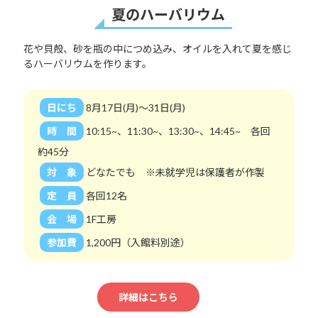
夏のハーバリウム
花や貝殻、砂を瓶の中につめ込み、オイルを入れて夏を感じ
るハーバリウムを作ります。
日にち
8月17日(月)～31日(月)
時 間
10:15~、11:30~、13:30~、14:45~ 各回
約45分
対 象
どなたでも ※未就学児は保護者が作製
定 員
各回12名
会 場
1F工房
参加費
1,200円（入館料別途）
詳細はこちら