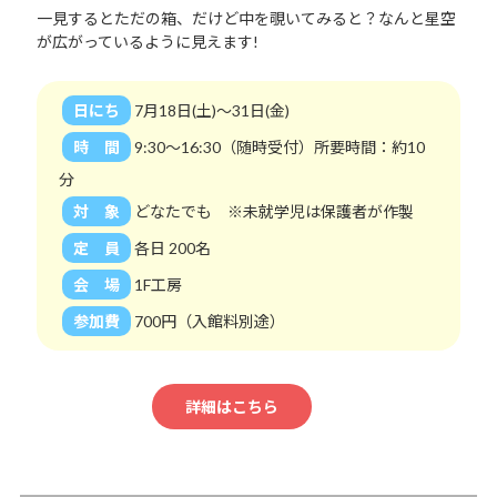
一見するとただの箱、だけど中を覗いてみると？なんと星空
が広がっているように見えます!
日にち
7月18日(土)～31日(金)
時 間
9:30～16:30（随時受付）所要時間：約10
分
対 象
どなたでも ※未就学児は保護者が作製
定 員
各日 200名
会 場
1F工房
参加費
700円（入館料別途）
詳細はこちら