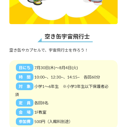
空き缶宇宙飛行士
空き缶やカプセルで、宇宙飛行士を作ろう！
日にち
7月30日(木)～8月4日(火)
時 間
10:00~、12:30~、14:15~ 各回60分
対 象
小学1～6年生 ※小学3年生以下保護者必
須
定 員
各回8名
会 場
1F教室
参加費
500円（入館料別途）