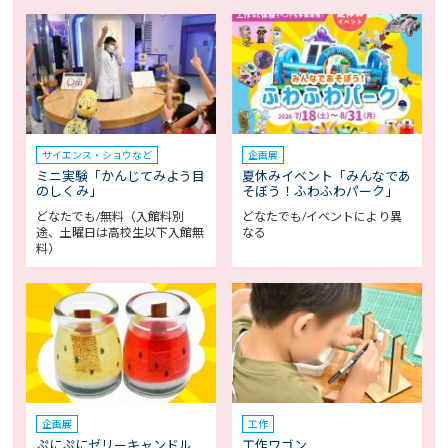
サイエンス・ショウなど
企画展
ミニ実験「かんじてみよう目
夏休みイベント「みんなであ
のしくみ」
そぼう！ふわふわパーク」
どなたでも/無料（入館料別
どなたでも/イベントにより異
途、土曜日は高校生以下入館無
なる
料）
企画展
工作
ぷにぷにゼリーキャンドル
工作ワゴン