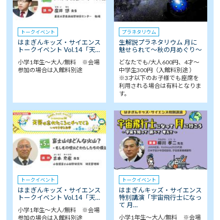
トークイベント
プラネタリウム
はまぎんキッズ・サイエンス
生解説プラネタリウム 月に
トークイベント Vol.14「天…
魅せられて～秋の月めぐり～
小学1年生～大人/無料 ※会場
どなたでも/大人600円、4才～
参加の場合は入館料別途
中学生300円（入館料別途 ）
※3才以下のお子様でも座席を
利用される場合は有料となりま
す。
トークイベント
トークイベント
はまぎんキッズ・サイエンス
はまぎんキッズ・サイエンス
トークイベント Vol.14「天…
特別講演「宇宙飛行士になっ
て 月…
小学1年生～大人/無料 ※会場
小学1年生～大人/無料 ※会場
参加の場合は入館料別途