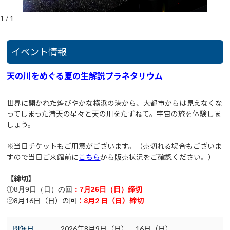
1
/
1
イベント情報
天の川をめぐる夏の生解説プラネタリウム
世界に開かれた煌びやかな横浜の港から、大都市からは見えなくな
ってしまった満天の星々と天の川をたずねて。宇宙の旅を体験しま
しょう。
※当日チケットもご用意がございます。（売切れる場合もございま
すので当日ご来館前に
こちら
から販売状況をご確認ください。）
【締切】
①
8月9日（日）の回
：7
月26日（日）
締切
②8月16日（日）の回
：8
月2 日（日）
締切
開催日
2026年8月9日（日）、16日（日）