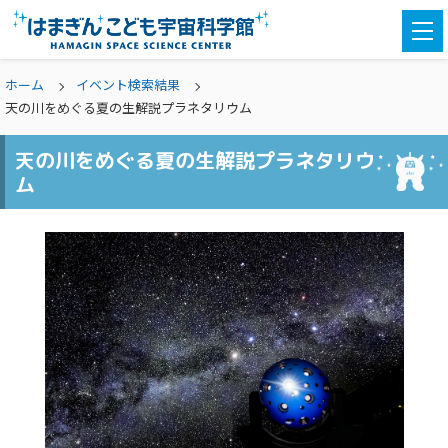
togg
navi
ホーム
イベント検索結果
天の川をめぐる夏の生解説プラネタリウム
天の川をめぐる夏の生解説プラネタリウ
ム