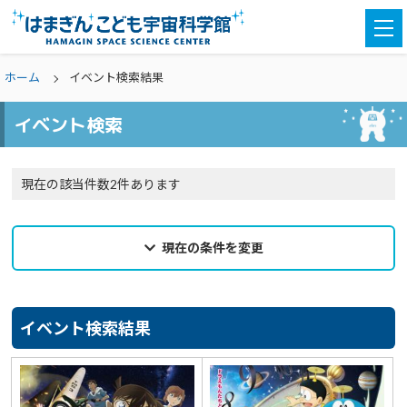
togg
navi
ホーム
イベント検索結果
イベント検索
現在の該当件数2件あります
現在の条件を変更
2026年07月16日
来館希望日
イベント検索結果
選択なし
カテゴリ
選択なし
親子参加
どなたでも
対象学年