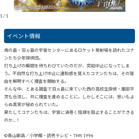
1
/
1
イベント情報
南の島・羽ヵ島の宇宙センターにあるロケット発射場を訪れたコナ
ンたち少年探偵団。
打ち上げの瞬間を待ちわびていたのだが、突如中止になってしま
う。不自然な打ち上げ中止に違和感を覚えたコナンたちは、その理
由を解明すべく捜査を開始する。
そんな中、とある調査で羽ヵ島に来ていた西の高校生探偵・服部平
次も合流し、共に捜査を進めることに。しかしそこには、思いもよ
らぬ真実が秘められていた。
果たしてコナンたちは、宇宙に渦巻く陰謀を阻止することができる
のか…！
©青山剛昌／小学館・読売テレビ・TMS 1996