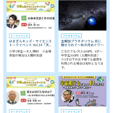
トークイベント
プラネタリウム
はまぎんキッズ・サイエンス
生解説プラネタリウム 月に
トークイベント Vol.14「天…
魅せられて～秋の月めぐり～
小学1年生～大人/無料 ※会場
どなたでも/大人600円、4才～
参加の場合は入館料別途
中学生300円（入館料別途 ）
※3才以下のお子様でも座席を
利用される場合は有料となりま
す。
トークイベント
トークイベント