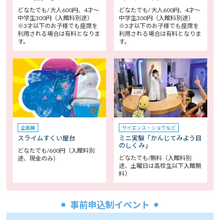
どなたでも/ 大人600円、4才～
どなたでも/ 大人600円、4才～
中学生300円（入館料別途）
中学生300円（入館料別途）
※3才以下のお子様でも座席を
※3才以下のお子様でも座席を
利用される場合は有料となりま
利用される場合は有料となりま
す。
す。
企画展
サイエンス・ショウなど
スライムすくい屋台
ミニ実験「かんじてみよう目
のしくみ」
どなたでも/600円（入館料別
どなたでも/無料（入館料別
途、現金のみ）
途、土曜日は高校生以下入館無
料）
事前申込制イベント