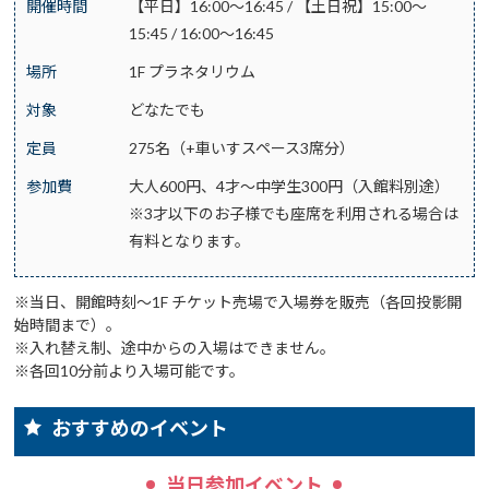
開催時間
【平日】16:00～16:45 / 【土日祝】15:00～
15:45 / 16:00～16:45
場所
1F プラネタリウム
対象
どなたでも
定員
275名（+車いすスペース3席分）
参加費
大人600円、4才～中学生300円（入館料別途）
※3才以下のお子様でも座席を利用される場合は
有料となります。
※当日、開館時刻～1F チケット売場で入場券を販売（各回投影開
始時間まで）。
※入れ替え制、途中からの入場はできません。
※各回10分前より入場可能です。
おすすめのイベント
当日参加イベント