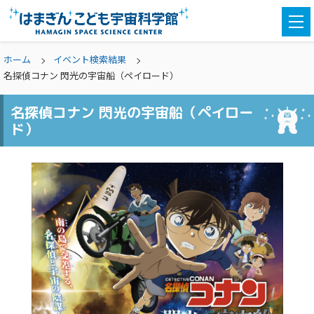
togg
navi
ホーム
イベント検索結果
名探偵コナン 閃光の宇宙船（ペイロード）
名探偵コナン 閃光の宇宙船（ペイロー
ド）