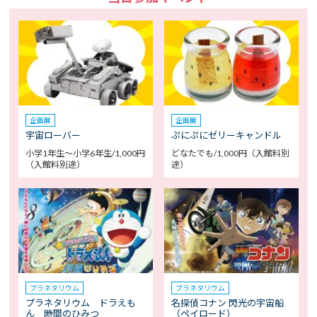
企画展
企画展
宇宙ローバー
ぷにぷにゼリーキャンドル
小学1年生～小学6年生/1,000円
どなたでも/1,000円（入館料別
（入館料別途）
途）
プラネタリウム
プラネタリウム
プラネタリウム ドラえも
名探偵コナン 閃光の宇宙船
ん 時間のひみつ
（ペイロード）