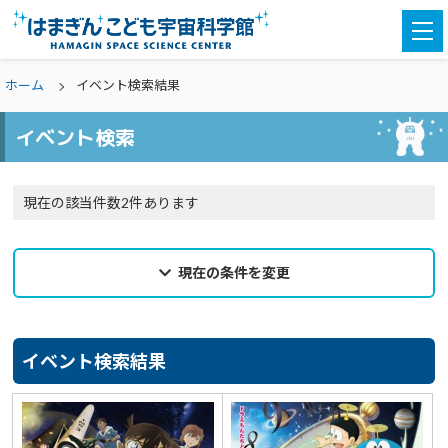
togg
navi
ホーム
イベント検索結果
イベント検索
現在の該当件数2件あります
現在の条件を変更
2026年07月08日
来館希望日
イベント検索結果
選択なし
カテゴリ
選択なし
親子参加
どなたでも
対象学年