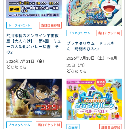
選択なし
予約
選択なし
参加費（入館料別途）
トークイベント
当日自由参加
プラネタリウム
当日チケット制
的川館長のオンライン宇宙教
再検索をする
室【大人向け】 第4回 ミュ
プラネタリウム ドラえも
ーの大型化とハレー探査 そ
ん 時間のひみつ
の2
2026年7月18日（土）～8月
2026年7月31日（金）
31日（月）
どなたでも
どなたでも
プラネタリウム
当日チケット制
企画展
当日自由参加