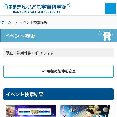
togg
navi
ホーム
イベント検索結果
イベント検索
現在の該当件数10件あります
現在の条件を変更
2026年07月31日
来館希望日
イベント検索結果
選択なし
カテゴリ
選択なし
親子参加
どなたでも
対象学年