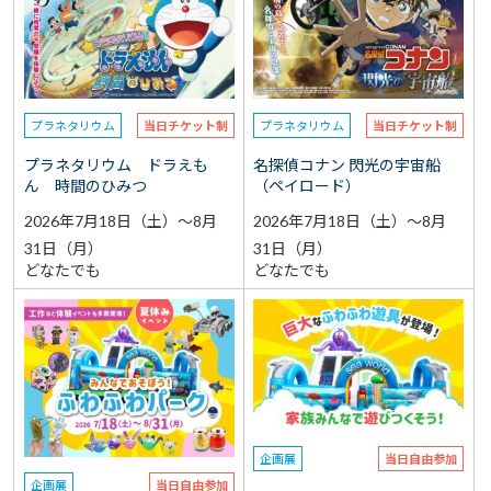
選択なし
予約
選択なし
参加費（入館料別途）
プラネタリウム
当日チケット制
プラネタリウム
当日チケット制
再検索をする
プラネタリウム ドラえも
名探偵コナン 閃光の宇宙船
ん 時間のひみつ
（ペイロード）
2026年7月18日（土）～8月
2026年7月18日（土）～8月
31日（月）
31日（月）
どなたでも
どなたでも
企画展
当日自由参加
企画展
当日自由参加