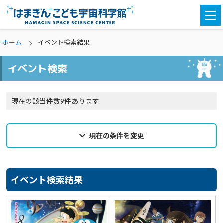
togg
navi
ホーム
イベント検索結果
イベント検索
現在の該当件数9件あります
現在の条件を変更
2026年07月26日
来館希望日
イベント検索結果
選択なし
カテゴリ
選択なし
親子参加
どなたでも
対象学年