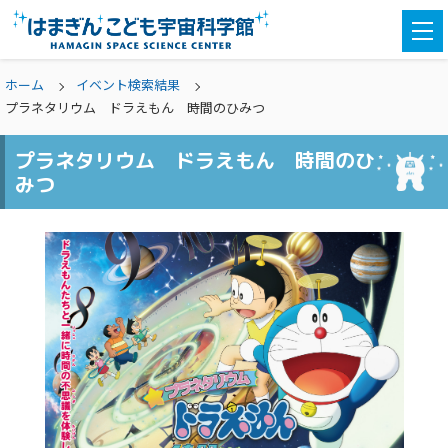
togg
navi
ホーム
イベント検索結果
プラネタリウム ドラえもん 時間のひみつ
プラネタリウム ドラえもん 時間のひ
みつ