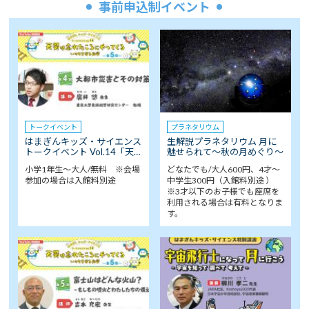
事前申込制イベント
トークイベント
プラネタリウム
はまぎんキッズ・サイエンス
生解説プラネタリウム 月に
トークイベント Vol.14「天…
魅せられて～秋の月めぐり～
小学1年生～大人/無料 ※会場
どなたでも/大人600円、4才～
参加の場合は入館料別途
中学生300円（入館料別途 ）
※3才以下のお子様でも座席を
利用される場合は有料となりま
す。