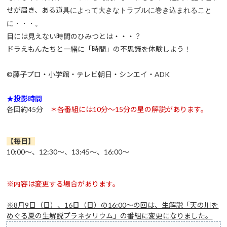
せが届き、ある道
具によって⼤きなトラブルに巻き込まれること
に・・・。
⽬には⾒えない時間のひみつとは・・・？
ドラえもんたちと⼀緒に「時間」の不思議を体験しよう！
©藤⼦プロ・⼩学館・テレビ朝⽇・シンエイ・ADK
★投影時間
各回約45分
＊各番組には10分～15分の星の解説があります。
【毎日
】
10:00～、12:30～、13:45～、16:00～
※内容は変更する場合があります。
※8月9日（日）、16日（日）の16:00～の回は、生解説「天の川を
めぐる夏の生解説プラネタリウム」の番組に変更になりました。