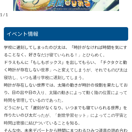
1
/
1
イベント情報
学校に遅刻してしまったのび太は、「時計がなければ時間を気にす
ることなく、好きな
だけ寝ていられる！」とひらめく。
ドラえもんに「もしもボックス」を出してもらい、「チクタクと動
く時計が存在しない
世界」へと変えてしまうが、それでものび太は
寝坊し、いつも通り学校に遅刻してし
まう。
時計が存在しない世界では、太陽の動きが時計の役割を果たしてお
り、⽇の出や⽇の
⼊り、太陽の動きによって動く陰の位置によって
時間を管理しているのであった。
どうにかして「遅刻がなくなり、いつまでも寝ていられる世界」を
作りたいのび太だ
ったが、「創世学習セット」によってこの宇宙と
時間は密接に結びついていることを知
る。
そんな中、未来デパートから時間にまつわるひみつ道具の詰め合わ