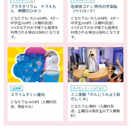
プラネタリウム
プラネタリウム
プラネタリウム ドラえも
名探偵コナン 閃光の宇宙船
ん 時間のひみつ
（ペイロード）
どなたでも/ 大人600円、4才～
どなたでも/ 大人600円、4才～
中学生300円（入館料別途）
中学生300円（入館料別途）
※3才以下のお子様でも座席を
※3才以下のお子様でも座席を
利用される場合は有料となりま
利用される場合は有料となりま
す。
す。
企画展
サイエンス・ショウなど
スライムすくい屋台
ミニ実験「かんじてみよう目
のしくみ」
どなたでも/600円（入館料別
どなたでも/無料（入館料別
途、現金のみ）
途、土曜日は高校生以下入館無
料）