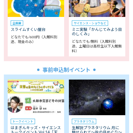
企画展
サイエンス・ショウなど
スライムすくい屋台
ミニ実験「かんじてみよう目
のしくみ」
どなたでも/600円（入館料別
どなたでも/無料（入館料別
途、現金のみ）
途、土曜日は高校生以下入館無
料）
事前申込制イベント
トークイベント
プラネタリウム
はまぎんキッズ・サイエンス
生解説プラネタリウム 月に
トークイベント Vol.14「天…
魅せられて～秋の月めぐり～