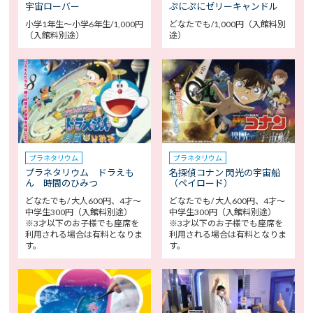
宇宙ローバー
ぷにぷにゼリーキャンドル
小学1年生～小学6年生/1,000円
どなたでも/1,000円（入館料別
（入館料別途）
途）
プラネタリウム
プラネタリウム
プラネタリウム ドラえも
名探偵コナン 閃光の宇宙船
ん 時間のひみつ
（ペイロード）
どなたでも/ 大人600円、4才～
どなたでも/ 大人600円、4才～
中学生300円（入館料別途）
中学生300円（入館料別途）
※3才以下のお子様でも座席を
※3才以下のお子様でも座席を
利用される場合は有料となりま
利用される場合は有料となりま
す。
す。