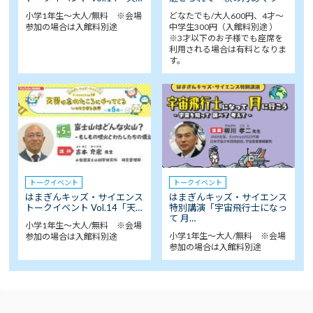
小学1年生～大人/無料 ※会場
どなたでも/大人600円、4才～
参加の場合は入館料別途
中学生300円（入館料別途 ）
※3才以下のお子様でも座席を
利用される場合は有料となりま
す。
トークイベント
トークイベント
はまぎんキッズ・サイエンス
はまぎんキッズ・サイエンス
トークイベント Vol.14「天…
特別講演「宇宙飛行士になっ
て 月…
小学1年生～大人/無料 ※会場
小学1年生～大人/無料 ※会場
参加の場合は入館料別途
参加の場合は入館料別途