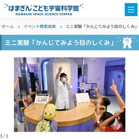
togg
navi
ホーム
イベント検索結果
ミニ実験「かんじてみよう目のしくみ」
ミニ実験「かんじてみよう目のしくみ」
1
/
1