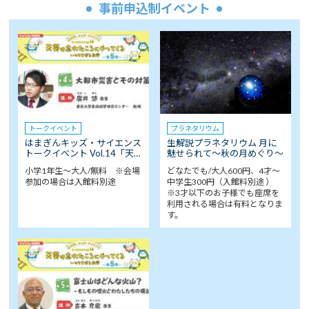
事前申込制イベント
トークイベント
プラネタリウム
はまぎんキッズ・サイエンス
生解説プラネタリウム 月に
トークイベント Vol.14「天…
魅せられて～秋の月めぐり～
小学1年生～大人/無料 ※会場
どなたでも/大人600円、4才～
参加の場合は入館料別途
中学生300円（入館料別途 ）
※3才以下のお子様でも座席を
利用される場合は有料となりま
す。