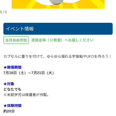
1
/
1
イベント情報
当日自由参加
直接会場（1F教室）へお越しください
カプセルに重りを付けて、ゆらゆら揺れる宇宙船やUFOを作ろう！
★開催期間
7月18
日（土
）～7月21
日
（火）
★対象
どなたでも
※未就学児は保護者が作製。
★体験時間
約20分