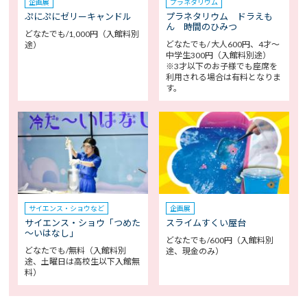
企画展
プラネタリウム
ぷにぷにゼリーキャンドル
プラネタリウム ドラえも
ん 時間のひみつ
どなたでも/1,000円（入館料別
どなたでも/ 大人600円、4才～
途）
中学生300円（入館料別途）
※3才以下のお子様でも座席を
利用される場合は有料となりま
す。
サイエンス・ショウなど
企画展
サイエンス・ショウ「つめた
スライムすくい屋台
～いはなし」
どなたでも/600円（入館料別
どなたでも/無料（入館料別
途、現金のみ）
途、土曜日は高校生以下入館無
料）