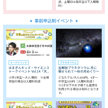
途、土曜日は高校生以下入館無
料）
事前申込制イベント
トークイベント
プラネタリウム
はまぎんキッズ・サイエンス
生解説プラネタリウム 月に
トークイベント Vol.14「天…
魅せられて～秋の月めぐり～
小学1年生～大人/無料 ※会場
どなたでも/大人600円、4才～
参加の場合は入館料別途
中学生300円（入館料別途 ）
※3才以下のお子様でも座席を
利用される場合は有料となりま
す。