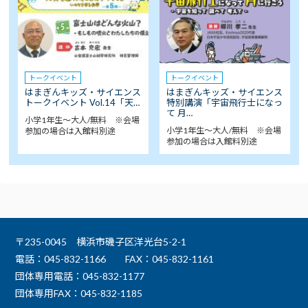
トークイベント
トークイベント
はまぎんキッズ・サイエンス
はまぎんキッズ・サイエンス
トークイベント Vol.14「天…
特別講演「宇宙飛行士になっ
て 月…
小学1年生～大人/無料 ※会場
小学1年生～大人/無料 ※会場
参加の場合は入館料別途
参加の場合は入館料別途
〒235-0045 横浜市磯子区洋光台5-2-1
電話：045-832-1166
FAX：045-832-1161
団体専用電話：045-832-1177
団体専用FAX：045-832-1185