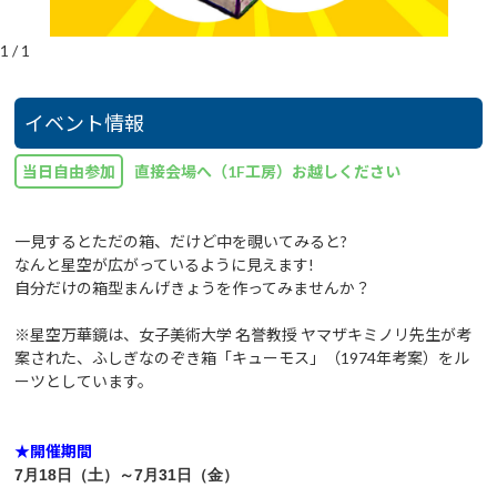
1
/
1
イベント情報
当日自由参加
直接会場へ（1F工房）お越しください
一見するとただの箱、だけど中を覗いてみると?
なんと星空が広がっているように見えます!
自分だけの箱型まんげきょうを作ってみませんか？
※星空万華鏡は、女子美術大学 名誉教授 ヤマザキミノリ先生が考
案された、ふしぎなのぞき箱「キューモス」（1974年考案）をル
ーツとしています。
★開催期間
7月18
日（土
）～7月31
日
（金）