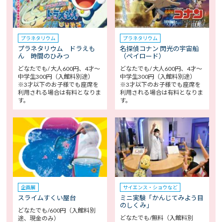
プラネタリウム
プラネタリウム
プラネタリウム ドラえも
名探偵コナン 閃光の宇宙船
ん 時間のひみつ
（ペイロード）
どなたでも/ 大人600円、4才～
どなたでも/ 大人600円、4才～
中学生300円（入館料別途）
中学生300円（入館料別途）
※3才以下のお子様でも座席を
※3才以下のお子様でも座席を
利用される場合は有料となりま
利用される場合は有料となりま
す。
す。
企画展
サイエンス・ショウなど
スライムすくい屋台
ミニ実験「かんじてみよう目
のしくみ」
どなたでも/600円（入館料別
どなたでも/無料（入館料別
途、現金のみ）