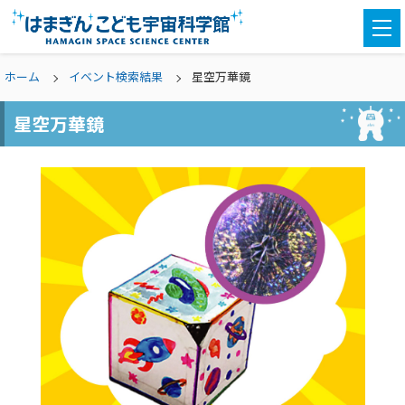
togg
navi
ホーム
イベント検索結果
星空万華鏡
星空万華鏡