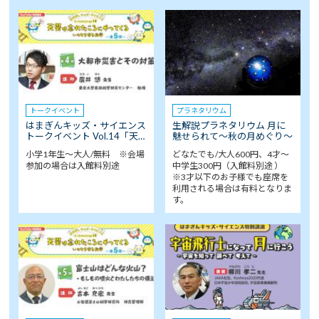
トークイベント
プラネタリウム
はまぎんキッズ・サイエンス
生解説プラネタリウム 月に
トークイベント Vol.14「天…
魅せられて～秋の月めぐり～
小学1年生～大人/無料 ※会場
どなたでも/大人600円、4才～
参加の場合は入館料別途
中学生300円（入館料別途 ）
※3才以下のお子様でも座席を
利用される場合は有料となりま
す。