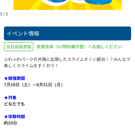
1
/
1
イベント情報
当日自由参加
直接会場（B2特別展示室）へお越しください
ふわふわパークの片隅に出現したスライムすくい屋台！？みんなで
楽しくスライムをすくおう！
★開催期間
7月18
日（土
）～8月31
日
（月）
★対象
どなたでも
★体験時間
約10分