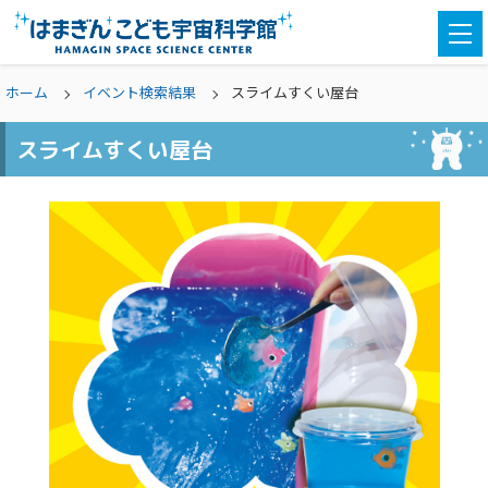
togg
navi
ホーム
イベント検索結果
スライムすくい屋台
スライムすくい屋台