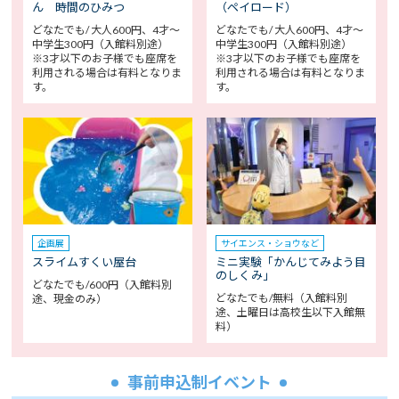
ん 時間のひみつ
（ペイロード）
どなたでも/ 大人600円、4才～
どなたでも/ 大人600円、4才～
中学生300円（入館料別途）
中学生300円（入館料別途）
※3才以下のお子様でも座席を
※3才以下のお子様でも座席を
利用される場合は有料となりま
利用される場合は有料となりま
す。
す。
企画展
サイエンス・ショウなど
スライムすくい屋台
ミニ実験「かんじてみよう目
のしくみ」
どなたでも/600円（入館料別
どなたでも/無料（入館料別
途、現金のみ）
途、土曜日は高校生以下入館無
料）
事前申込制イベント