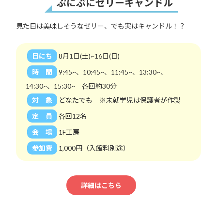
ぷにぷにゼリーキャンドル
見た目は美味しそうなゼリー、でも実はキャンドル！？
日にち
8月1日(土)~16日(日)
時 間
9:45~、10:45~、11:45~、13:30~、
14:30~、15:30~ 各回約30分
対 象
どなたでも ※未就学児は保護者が作製
定 員
各回12名
会 場
1F工房
参加費
1,000円（入館料別途）
詳細はこちら