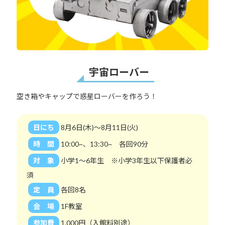
宇宙ローバー
空き箱やキャップで惑星ローバーを作ろう！
日にち
8月6日(木)～8月11日(火)
時 間
10:00~、13:30~ 各回90分
対 象
小学1～6年生 ※小学3年生以下保護者必
須
定 員
各回8名
会 場
1F教室
参加費
1,000円（入館料別途）