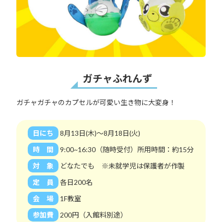
ガチャふれんず
ガチャガチャのカプセルが可愛い生き物に大変身！
日にち
8月13日(木)～8月18日(火)
時 間
9:00~16:30（随時受付）所用時間：約15分
対 象
どなたでも ※未就学児は保護者が作製
定 員
各日200名
会 場
1F教室
参加費
200円（入館料別途）