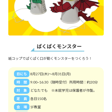
ぱくぱくモンスター
紙コップでぱくぱく口が動くモンスターをつくろう！
日にち
8月27日(木)～8月31日(月)
時 間
9:00~16:30（随時受付）所用時間：約20分
対 象
どなたでも ※未就学児は保護者が作製。
定 員
各日150名
会 場
1F教室