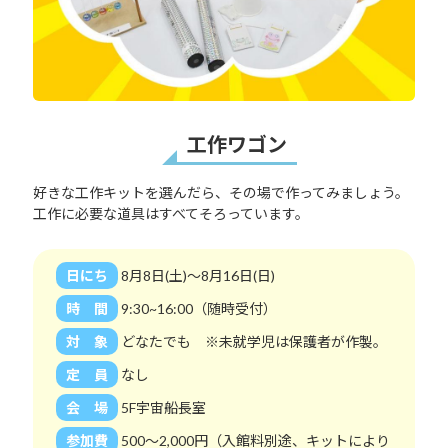
工作ワゴン
好きな工作キットを選んだら、その場で作ってみましょう。
工作に必要な道具はすべてそろっています。
日にち
8月8日(土)～8月16日(日)
時 間
9:30~16:00（随時受付）
対 象
どなたでも ※未就学児は保護者が作製。
定 員
なし
会 場
5F宇宙船長室
参加費
500～2,000円（入館料別途、キットにより