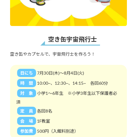
空き缶宇宙飛行士
空き缶やカプセルで、宇宙飛行士を作ろう！
日にち
7月30日(木)～8月4日(火)
時 間
10:00~、12:30~、14:15~ 各回60分
対 象
小学1～6年生 ※小学3年生以下保護者必
須
定 員
各回8名
会 場
1F教室
参加費
500円（入館料別途）