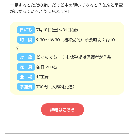
一見するとただの箱、だけど中を覗いてみると？なんと星空
が広がっているように見えます!
日にち
7月18日(土)～31日(金)
時 間
9:30～16:30（随時受付）所要時間：約10
分
対 象
どなたでも ※未就学児は保護者が作製
定 員
各日 200名
会 場
1F工房
参加費
700円（入館料別途）
詳細はこちら