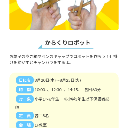
からくりロボット
お菓子の空き箱やペンのキャップでロボットを作ろう！仕掛
けを動かすとチャンバラをするよ。
日にち
8月20日(木)～8月25日(火)
時 間
10:00~、12:30~、14:15~ 各回60分
対 象
小学1～6年生 ※小学3年生以下保護者必
須
定 員
各回8名
会 場
1F教室