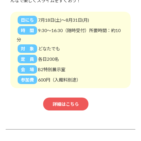
んなで楽しくスライムをすくおう！
日にち
7月18日(土)～8月31日(月)
時 間
9:30～16:30（随時受付）所要時間：約10
分
対 象
どなたでも
定 員
各日200名
会 場
B2特別展示室
参加費
600円（入館料別途）
詳細はこちら