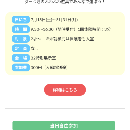
ダーつきのふわふわ遊具でみんなで遊ぼう！
日にち
7月18日(土)～8月31日(月)
時 間
9:30～16:30（随時受付）1回体験時間：3分
対 象
2才～ ※未就学児は保護者も入室
定 員
なし
会 場
B2特別展示室
参加費
300円（入館料別途）
詳細はこちら
当日自由参加