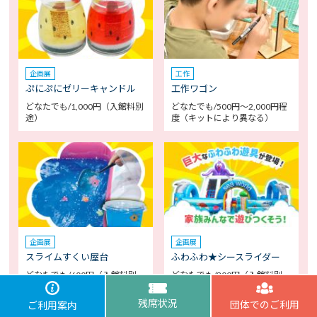
企画展
工作
ぷにぷにゼリーキャンドル
工作ワゴン
どなたでも/1,000円（入館料別
どなたでも/500円～2,000円程
途）
度（キットにより異なる）
企画展
企画展
スライムすくい屋台
ふわふわ★シースライダー
どなたでも/600円（入館料別
どなたでも/300円（入館料別
途、現金のみ）
途、現金のみ）
残席状況
団体でのご利用
ご利用案内