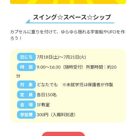
スイング☆スペース☆シップ
カプセルに重りを付けて、ゆらゆら揺れる宇宙船やUFOを作
ろう！
日にち
7月18日(土)～7月21日(火)
時 間
9:00～16:30（随時受付）所要時間：約20
分
対 象
どなたでも ※未就学児は保護者が作製
定 員
各日150名
会 場
1F教室
参加費
300円（入館料別途）