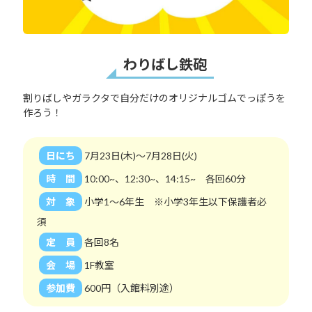
わりばし鉄砲
割りばしやガラクタで自分だけのオリジナルゴムでっぽうを
作ろう！
日にち
7月23日(木)～7月28日(火)
時 間
10:00~、12:30~、14:15~ 各回60分
対 象
小学1～6年生 ※小学3年生以下保護者必
須
定 員
各回8名
会 場
1F教室
参加費
600円（入館料別途）