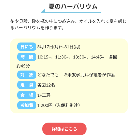
夏のハーバリウム
花や貝殻、砂を瓶の中につめ込み、オイルを入れて夏を感じ
るハーバリウムを作ります。
日にち
8月17日(月)～31日(月)
時 間
10:15~、11:30~、13:30~、14:45~ 各回
約45分
対 象
どなたでも ※未就学児は保護者が作製
定 員
各回12名
会 場
1F工房
参加費
1,200円（入館料別途）
詳細はこちら