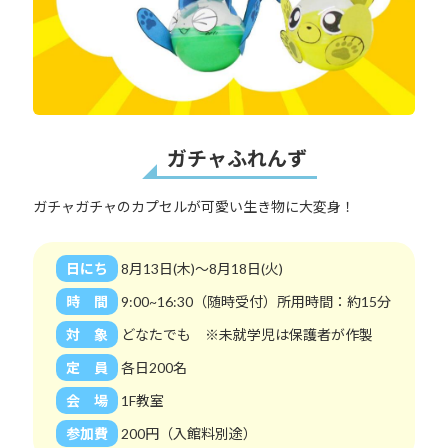
ガチャふれんず
ガチャガチャのカプセルが可愛い生き物に大変身！
日にち
8月13日(木)～8月18日(火)
時 間
9:00~16:30（随時受付）所用時間：約15分
対 象
どなたでも ※未就学児は保護者が作製
定 員
各日200名
会 場
1F教室
参加費
200円（入館料別途）