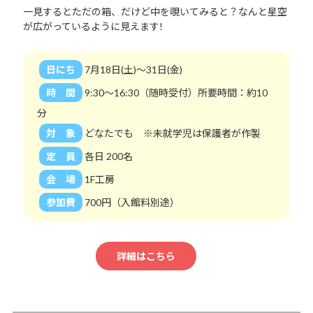
一見するとただの箱、だけど中を覗いてみると？なんと星空
が広がっているように見えます!
日にち
7月18日(土)～31日(金)
時 間
9:30～16:30（随時受付）所要時間：約10
分
対 象
どなたでも ※未就学児は保護者が作製
定 員
各日 200名
会 場
1F工房
参加費
700円（入館料別途）
詳細はこちら