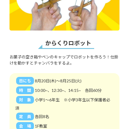
からくりロボット
お菓子の空き箱やペンのキャップでロボットを作ろう！仕掛
けを動かすとチャンバラをするよ。
日にち
8月20日(木)～8月25日(火)
時 間
10:00~、12:30~、14:15~ 各回60分
対 象
小学1～6年生 ※小学3年生以下保護者必
須
定 員
各回8名
会 場
1F教室