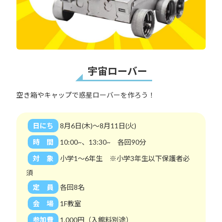
宇宙ローバー
空き箱やキャップで惑星ローバーを作ろう！
日にち
8月6日(木)～8月11日(火)
時 間
10:00~、13:30~ 各回90分
対 象
小学1～6年生 ※小学3年生以下保護者必
須
定 員
各回8名
会 場
1F教室
参加費
1,000円（入館料別途）