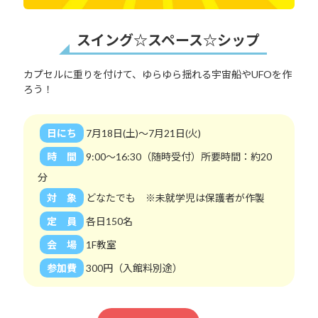
スイング☆スペース☆シップ
カプセルに重りを付けて、ゆらゆら揺れる宇宙船やUFOを作
ろう！
日にち
7月18日(土)～7月21日(火)
時 間
9:00～16:30（随時受付）所要時間：約20
分
対 象
どなたでも ※未就学児は保護者が作製
定 員
各日150名
会 場
1F教室
参加費
300円（入館料別途）