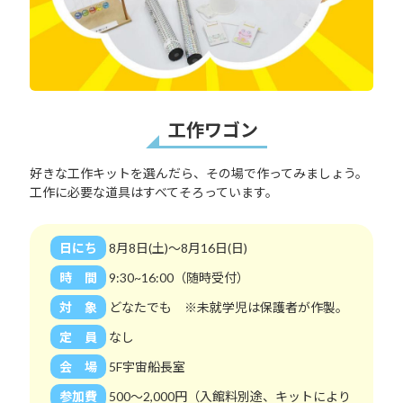
工作ワゴン
好きな工作キットを選んだら、その場で作ってみましょう。
工作に必要な道具はすべてそろっています。
日にち
8月8日(土)～8月16日(日)
時 間
9:30~16:00（随時受付）
対 象
どなたでも ※未就学児は保護者が作製。
定 員
なし
会 場
5F宇宙船長室
参加費
500～2,000円（入館料別途、キットにより