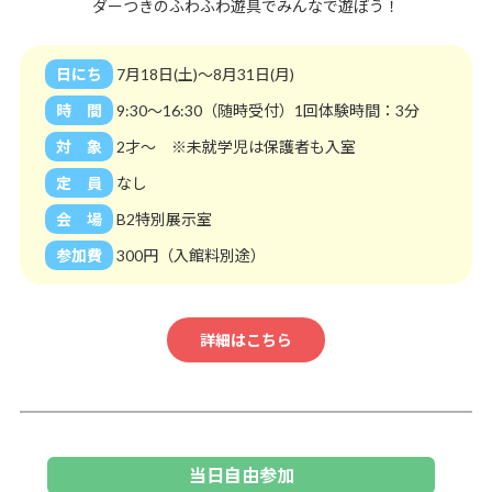
ダーつきのふわふわ遊具でみんなで遊ぼう！
日にち
7月18日(土)～8月31日(月)
時 間
9:30～16:30（随時受付）1回体験時間：3分
対 象
2才～ ※未就学児は保護者も入室
定 員
なし
会 場
B2特別展示室
参加費
300円（入館料別途）
詳細はこちら
当日自由参加