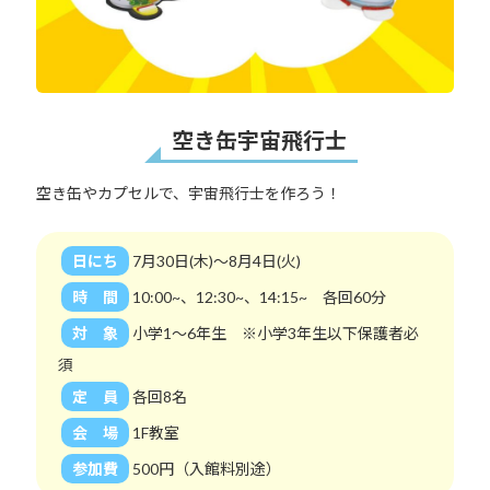
空き缶宇宙飛行士
空き缶やカプセルで、宇宙飛行士を作ろう！
日にち
7月30日(木)～8月4日(火)
時 間
10:00~、12:30~、14:15~ 各回60分
対 象
小学1～6年生 ※小学3年生以下保護者必
須
定 員
各回8名
会 場
1F教室
参加費
500円（入館料別途）