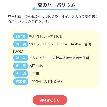
夏のハーバリウム
花や貝殻、砂を瓶の中につめ込み、オイルを入れて夏を感じ
るハーバリウムを作ります。
日にち
8月17日(月)～31日(月)
時 間
10:15~、11:30~、13:30~、14:45~ 各回
約45分
対 象
どなたでも ※未就学児は保護者が作製
定 員
各回12名
会 場
1F工房
参加費
1,200円（入館料別途）
詳細はこちら