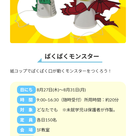
ぱくぱくモンスター
紙コップでぱくぱく口が動くモンスターをつくろう！
日にち
8月27日(木)～8月31日(月)
時 間
9:00~16:30（随時受付）所用時間：約20分
対 象
どなたでも ※未就学児は保護者が作製。
定 員
各日150名
会 場
1F教室