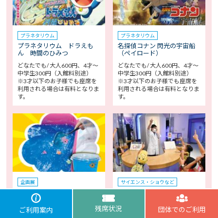
プラネタリウム
プラネタリウム
プラネタリウム ドラえも
名探偵コナン 閃光の宇宙船
ん 時間のひみつ
（ペイロード）
どなたでも/ 大人600円、4才～
どなたでも/ 大人600円、4才～
中学生300円（入館料別途）
中学生300円（入館料別途）
※3才以下のお子様でも座席を
※3才以下のお子様でも座席を
利用される場合は有料となりま
利用される場合は有料となりま
す。
す。
企画展
サイエンス・ショウなど
スライムすくい屋台
ミニ実験「かんじてみよう目
のしくみ」
どなたでも/600円（入館料別
残席状況
団体でのご利用
ご利用案内
どなたでも/無料（入館料別
途、現金のみ）