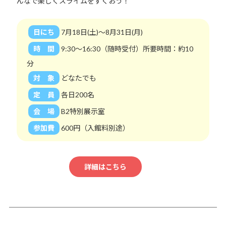
んなで楽しくスライムをすくおう！
日にち
7月18日(土)～8月31日(月)
時 間
9:30～16:30（随時受付）所要時間：約10
分
対 象
どなたでも
定 員
各日200名
会 場
B2特別展示室
参加費
600円（入館料別途）
詳細はこちら