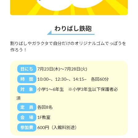
わりばし鉄砲
割りばしやガラクタで自分だけのオリジナルゴムでっぽうを
作ろう！
日にち
7月23日(木)～7月28日(火)
時 間
10:00~、12:30~、14:15~ 各回60分
対 象
小学1～6年生 ※小学3年生以下保護者必
須
定 員
各回8名
会 場
1F教室
参加費
600円（入館料別途）