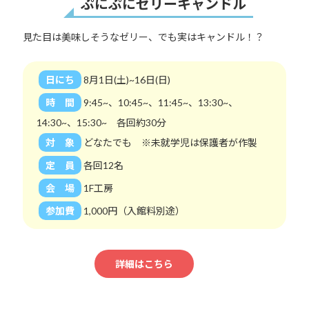
ぷにぷにゼリーキャンドル
見た目は美味しそうなゼリー、でも実はキャンドル！？
日にち
8月1日(土)~16日(日)
時 間
9:45~、10:45~、11:45~、13:30~、
14:30~、15:30~ 各回約30分
対 象
どなたでも ※未就学児は保護者が作製
定 員
各回12名
会 場
1F工房
参加費
1,000円（入館料別途）
詳細はこちら