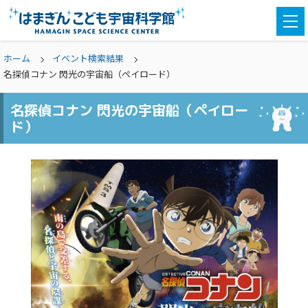
togg
navi
ホーム
イベント検索結果
名探偵コナン 閃光の宇宙船（ペイロード）
名探偵コナン 閃光の宇宙船（ペイロー
ド）