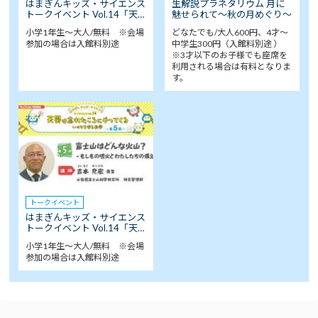
はまぎんキッズ・サイエンス
生解説プラネタリウム 月に
トークイベント Vol.14「天…
魅せられて～秋の月めぐり～
小学1年生～大人/無料 ※会場
どなたでも/大人600円、4才～
参加の場合は入館料別途
中学生300円（入館料別途 ）
※3才以下のお子様でも座席を
利用される場合は有料となりま
す。
トークイベント
はまぎんキッズ・サイエンス
トークイベント Vol.14「天…
小学1年生～大人/無料 ※会場
参加の場合は入館料別途