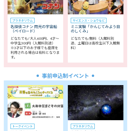
プラネタリウム
サイエンス・ショウなど
名探偵コナン 閃光の宇宙船
ミニ実験「かんじてみよう目
（ペイロード）
のしくみ」
どなたでも/ 大人600円、4才～
どなたでも/無料（入館料別
中学生300円（入館料別途）
途、土曜日は高校生以下入館無
※3才以下のお子様でも座席を
料）
利用される場合は有料となりま
す。
事前申込制イベント
トークイベント
プラネタリウム