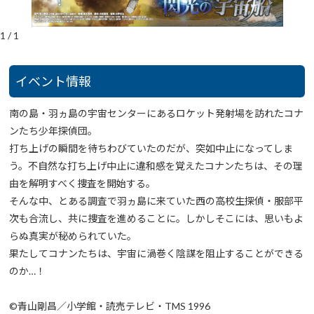
1
/
1
イベント情報
南の島・羽ヵ島の宇宙センターにあるロケット発射場を訪れたコナ
ンたち少年探偵団。
打ち上げの瞬間を待ちわびていたのだが、突如中止になってしま
う。不自然な打ち上げ中止に違和感を覚えたコナンたちは、その理
由を解明すべく捜査を開始する。
そんな中、とある調査で羽ヵ島に来ていた西の高校生探偵・服部平
次も合流し、共に捜査を進めることに。しかしそこには、思いもよ
らぬ真実が秘められていた。
果たしてコナンたちは、宇宙に渦巻く陰謀を阻止することができる
のか…！
©青山剛昌／小学館・読売テレビ・TMS 1996