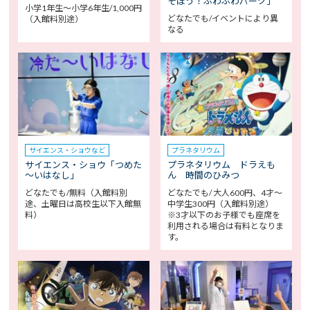
そぼう！ふわふわパーク」
小学1年生～小学6年生/1,000円
どなたでも/イベントにより異
（入館料別途）
なる
サイエンス・ショウなど
プラネタリウム
サイエンス・ショウ「つめた
プラネタリウム ドラえも
～いはなし」
ん 時間のひみつ
どなたでも/無料（入館料別
どなたでも/ 大人600円、4才～
途、土曜日は高校生以下入館無
中学生300円（入館料別途）
料）
※3才以下のお子様でも座席を
利用される場合は有料となりま
す。