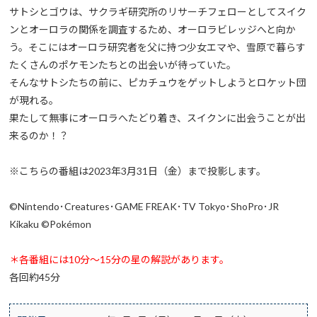
サトシとゴウは、サクラギ研究所のリサーチフェローとしてスイク
ンとオーロラの関係を調査するため、オーロラビレッジへと向か
う。そこにはオーロラ研究者を父に持つ少女エマや、雪原で暮らす
たくさんのポケモンたちとの出会いが待っていた。
そんなサトシたちの前に、ピカチュウをゲットしようとロケット団
が現れる。
果たして無事にオーロラへたどり着き、スイクンに出会うことが出
来るのか！？
※こちらの番組は2023年3月31日（金）まで投影します。
©Nintendo･Creatures･GAME FREAK･TV Tokyo･ShoPro･JR
Kikaku ©Pokémon
＊各番組には10分～15分の星の解説があります。
各回約45分