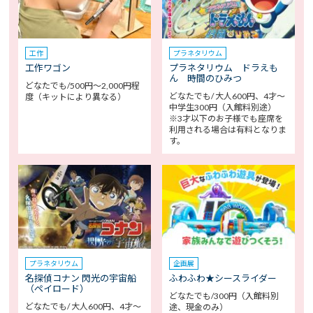
工作
プラネタリウム
工作ワゴン
プラネタリウム ドラえも
ん 時間のひみつ
どなたでも/500円～2,000円程
どなたでも/ 大人600円、4才～
度（キットにより異なる）
中学生300円（入館料別途）
※3才以下のお子様でも座席を
利用される場合は有料となりま
す。
プラネタリウム
企画展
名探偵コナン 閃光の宇宙船
ふわふわ★シースライダー
（ペイロード）
どなたでも/300円（入館料別
どなたでも/ 大人600円、4才～
途、現金のみ）