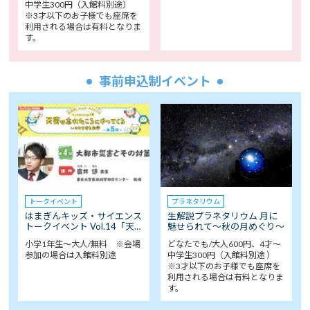
中学生300円（入館料別途）
※3才以下のお子様でも座席を
利用される場合は有料となりま
す。
事前申込制イベント
トークイベント
プラネタリウム
はまぎんキッズ・サイエンス
生解説プラネタリウム 月に
トークイベント Vol.14「天…
魅せられて～秋の月めぐり～
小学1年生～大人/無料 ※会場
どなたでも/大人600円、4才～
参加の場合は入館料別途
中学生300円（入館料別途 ）
※3才以下のお子様でも座席を
利用される場合は有料となりま
す。