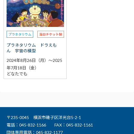
選択なし
予約
選択なし
参加費（入館料別途）
プラネタリウム
当日チケット制
再検索をする
プラネタリウム ドラえも
ん 宇宙の模型
2024年8月26日（月）～2025
年7月18日（金）
どなたでも
〒235-0045 横浜市磯子区洋光台5-2-1
電話：045-832-1166
FAX：045-832-1161
団体専用電話：045-832-1177