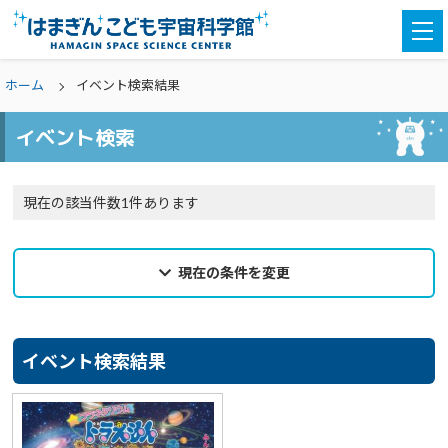
togg
navi
ホーム
イベント検索結果
イベント検索
現在の該当件数1件あります
現在の条件を変更
2025年01月28日
来館希望日
イベント検索結果
選択なし
カテゴリ
選択なし
親子参加
どなたでも
対象学年