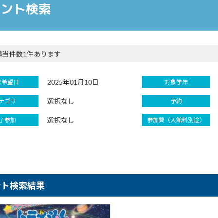
ベント検索
該当件数1件あります
2025年01月10日
館希望日
対象学年
選択なし
テゴリ
予約
選択なし
子参加
参加費（入館料別途）
ント検索結果