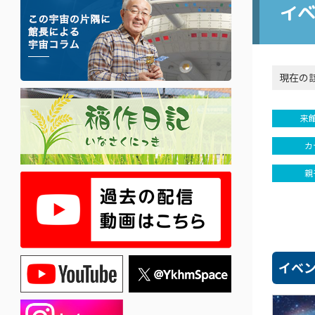
イ
現在の
来
カ
親
イベ