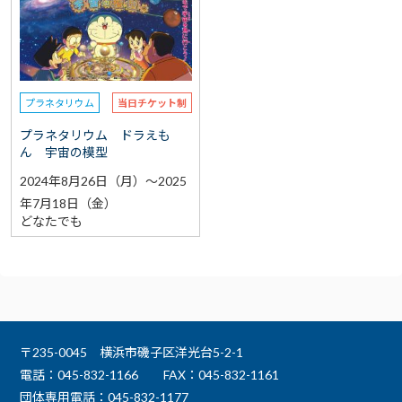
選択なし
予約
選択なし
参加費（入館料別途）
プラネタリウム
当日チケット制
再検索をする
プラネタリウム ドラえも
ん 宇宙の模型
2024年8月26日（月）～2025
年7月18日（金）
どなたでも
〒235-0045 横浜市磯子区洋光台5-2-1
電話：045-832-1166
FAX：045-832-1161
団体専用電話：045-832-1177