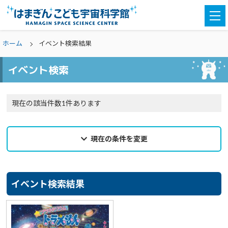
togg
navi
ホーム
イベント検索結果
イベント検索
現在の該当件数1件あります
現在の条件を変更
2025年01月20日
来館希望日
イベント検索結果
選択なし
カテゴリ
選択なし
親子参加
どなたでも
対象学年