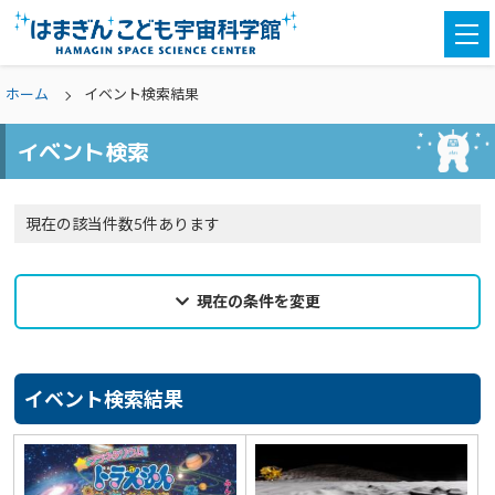
togg
navi
ホーム
イベント検索結果
イベント検索
現在の該当件数5件あります
現在の条件を変更
2025年01月25日
来館希望日
イベント検索結果
選択なし
カテゴリ
選択なし
親子参加
どなたでも
対象学年