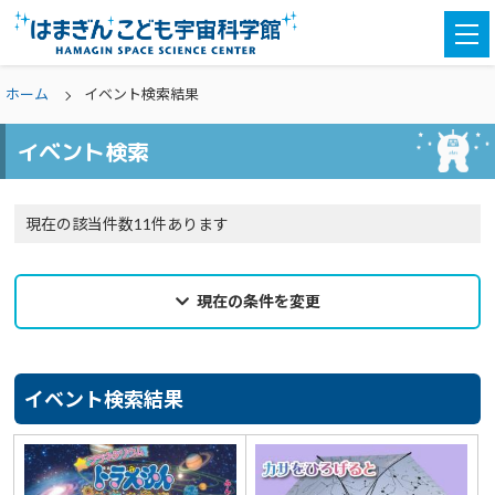
togg
navi
ホーム
イベント検索結果
イベント検索
現在の該当件数11件あります
現在の条件を変更
2025年01月05日
来館希望日
イベント検索結果
選択なし
カテゴリ
選択なし
親子参加
どなたでも
対象学年