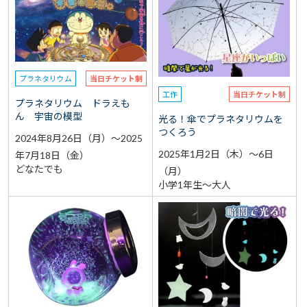
選択なし
予約
選択なし
参加費（入館料別途）
プラネタリウム
当日チケット制
再検索をする
工作
当日チケット制
プラネタリウム ドラえも
ん 宇宙の模型
光る！傘でプラネタリウムを
つくろう
2024年8月26日（月）～2025
2025年1月2日（木）～6日
年7月18日（金）
どなたでも
（月）
小学1年生～大人