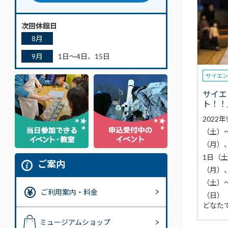
次回休館日
8月
9月
1日～4日、15日
サイエ
サイエ
ト！！
2022
（土）～
（月）、
1日（
ご案内
（月）、
（土）～
ご利用案内・料金
（日）
どなた
ミュージアムショップ