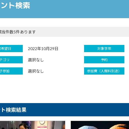
ベント検索
該当件数5件あります
2022年10月29日
館希望日
対象学年
選択なし
テゴリ
予約
選択なし
子参加
参加費（入館料別途）
ント検索結果