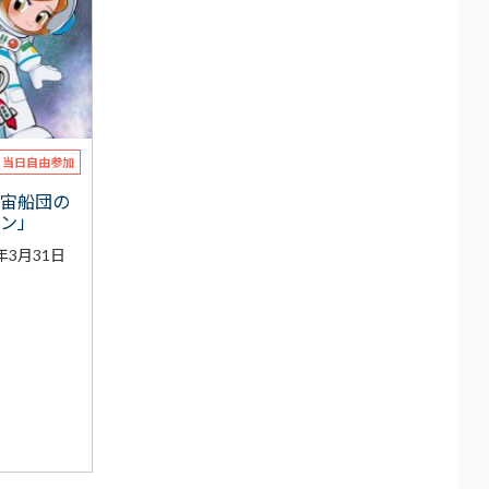
当日自由参加
宇宙船団の
ョン」
年3月31日