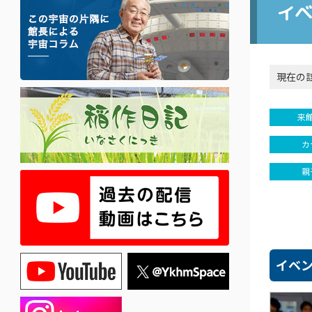
イ
現在の
来
カ
親
イベ