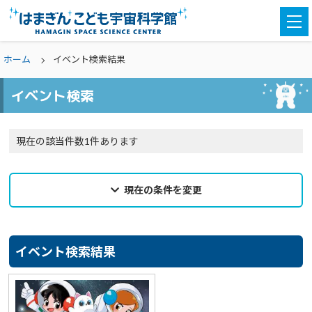
togg
navi
ホーム
イベント検索結果
イベント検索
現在の該当件数1件あります
現在の条件を変更
2022年10月12日
来館希望日
イベント検索結果
選択なし
カテゴリ
選択なし
親子参加
どなたでも
対象学年