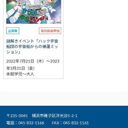
選択なし
予約
選択なし
参加費（入館料別途）
企画展
当日自由参加
再検索をする
謎解きイベント「ハック宇宙
船団の宇宙船からの帰還ミッ
ション」
2022年7月21日（木）～2023
年3月31日（金）
未就学児～大人
〒235-0045 横浜市磯子区洋光台5-2-1
電話：045-832-1166
FAX：045-832-1161