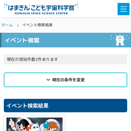
togg
navi
ホーム
イベント検索結果
イベント検索
現在の該当件数1件あります
現在の条件を変更
2022年10月14日
来館希望日
イベント検索結果
選択なし
カテゴリ
選択なし
親子参加
どなたでも
対象学年