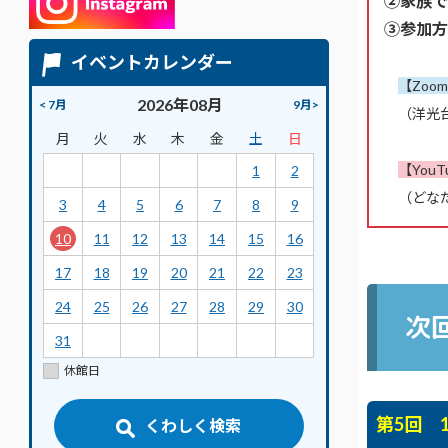
②家族で
③参加方
イベントカレンダー
【Zoo
2026年08月
< 7月
9月>
（洋光台
月
火
水
木
金
土
日
【You
1
2
（どなた
3
4
5
6
7
8
9
10
11
12
13
14
15
16
17
18
19
20
21
22
23
24
25
26
27
28
29
30
次
31
休館日
第5回 
くわしく検索