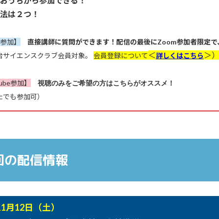
おうちから参加できる！
法は２つ！
m参加】
直接講師に質問ができます！
配信の最後にZoom参加者限定
＜
＞
サイエンスクラブ会員対象。
会員登録について
詳しくはこちら
Tube参加】
視聴のみをご希望の方はこちらがオススメ！
でも参加可）
回の配信情報
11月12日（土）