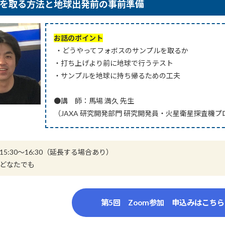
を取る方法と地球出発前の事前準備
お話のポイント
・どうやってフォボスのサンプルを取るか
・打ち上げより前に地球で行うテスト
・サンプルを地球に持ち帰るための工夫
●講 師：馬場 満久 先生
（JAXA 研究開発部門 研究開発員・火星衛星探査機
5:30～16:30（延長する場合あり）
どなたでも
第5回 Zoom参加 申込みはこち