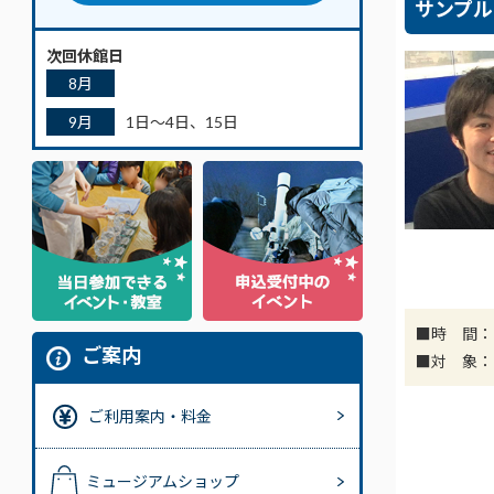
サンプル
次回休館日
8月
9月
1日～4日、15日
■時 間：1
ご案内
■対 象：
ご利用案内・料金
ミュージアムショップ