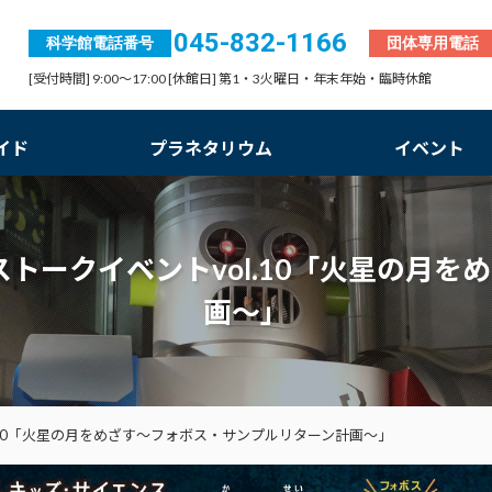
045-832-1166
科学館電話番号
団体専用電話
[受付時間] 9:00～17:00 [休館日] 第1・3火曜日・年末年始・臨時休館
イド
プラネタリウム
イベント
ストークイベントvol.10「火星の月
画～」
.10「火星の月をめざす～フォボス・サンプルリターン計画～」