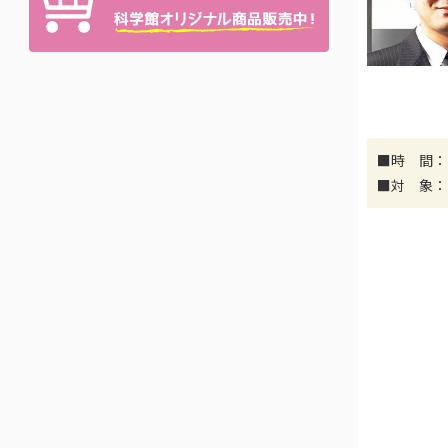
■時 間：1
■対 象：