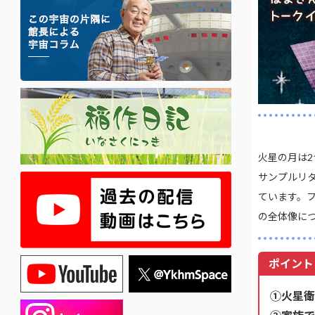
火星の月は
サンプルリター
ています。
の全体像に
ポイント
①火星衛