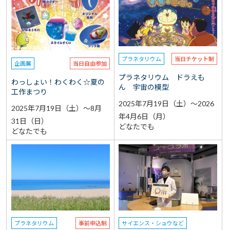
選択なし
予約
選択なし
参加費（入館料別途）
プラネタリウム
当日チケット制
企画展
当日自由参加
再検索をする
プラネタリウム ドラえも
わっしょい！わくわく☆夏の
ん 宇宙の模型
工作まつり
2025年7月19日（土）～2026
2025年7月19日（土）～8月
年4月6日（月）
31日（日）
どなたでも
どなたでも
プラネタリウム
事前申込制
サイエンス・ショウなど