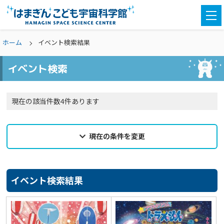
togg
navi
ホーム
イベント検索結果
イベント検索
現在の該当件数4件あります
現在の条件を変更
2025年07月31日
来館希望日
イベント検索結果
選択なし
カテゴリ
選択なし
親子参加
どなたでも
対象学年