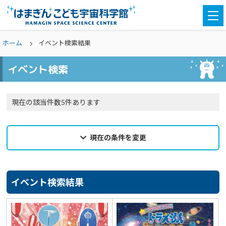
togg
navi
ホーム
イベント検索結果
イベント検索
現在の該当件数5件あります
現在の条件を変更
2025年07月27日
来館希望日
イベント検索結果
選択なし
カテゴリ
選択なし
親子参加
どなたでも
対象学年