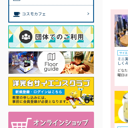
コスモカフェ
サイエ
ミニ
しく
どなた
曜日は