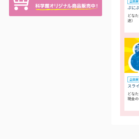
企画展
ぷに
どなた
途）
企画展
スラ
どなた
現金の