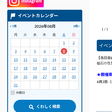
イベントカレンダー
2026年08月
< 7月
9月>
1
/
1
月
火
水
木
金
土
日
1
2
イベ
3
4
5
6
7
8
9
【当日自
10
11
12
13
14
15
16
磁石の性
17
18
19
20
21
22
23
★開催
24
25
26
27
28
29
30
6月2日（
31
休館日
くわしく検索