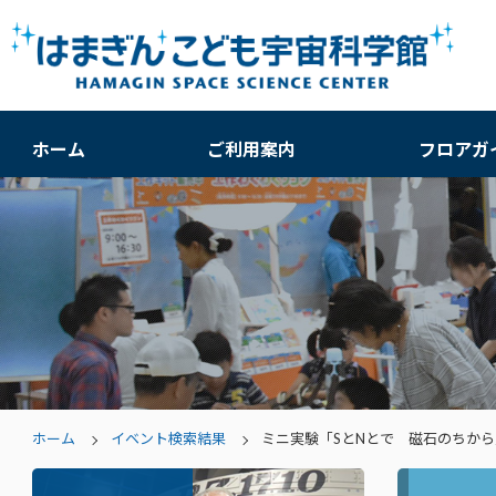
ホーム
ご利用案内
フロアガ
ホーム
イベント検索結果
ミニ実験「SとNとで 磁石のちから