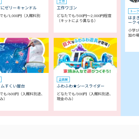
工作
ぷにゼリーキャンドル
工作ワゴン
トー
でも/1,000円（入館料別
どなたでも/500円～2,000円程度
はま
（キットにより異なる）
ークイ
小学1
加の
企画展
イムすくい屋台
ふわふわ★シースライダー
でも/600円（入館料別途、
どなたでも/300円（入館料別途、
み）
現金のみ）