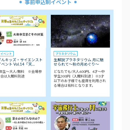
事前申込制イベント
クイベント
プラネタリウム
ぎんキッズ・サイエンスト
生解説プラネタリウム 月に魅
ベント Vol.14「天…
せられて～秋の月めぐり～
年生～大人/無料 ※会場参
どなたでも/大人600円、4才～中
場合は入館料別途
学生300円（入館料別途 ）※3才
以下のお子様でも座席を利用され
る場合は有料となります。