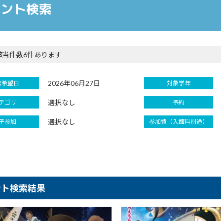
ベント検索
該当件数6件あります
2026年06月27日
館希望日
対象学年
選択なし
テゴリ
予約
選択なし
子参加
参加費（入館料別途）
ント検索結果