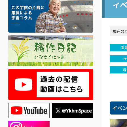
イ
現在の
来
カ
親
イベ