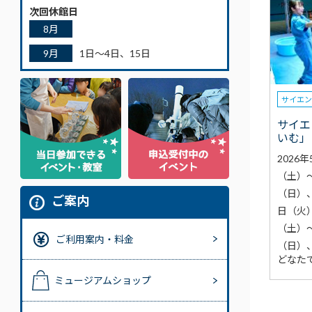
次回休館日
8月
9月
1日～4日、15日
サイエ
サイエ
いむ」
2026
（土）～
（日）、
ご案内
日（火
（土）～
ご利用案内・料金
（日）
どなた
ミュージアムショップ