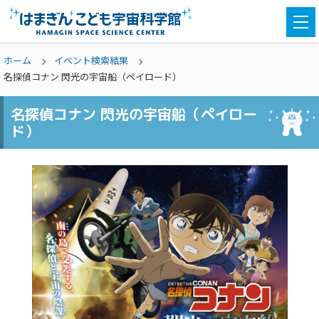
togg
navi
ホーム
イベント検索結果
名探偵コナン 閃光の宇宙船（ペイロード）
名探偵コナン 閃光の宇宙船（ペイロー
ド）