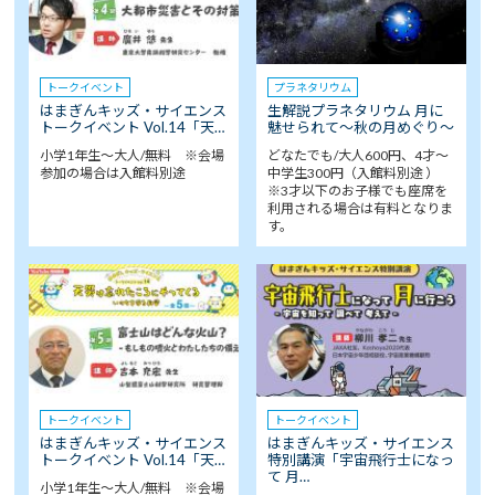
トークイベント
プラネタリウム
はまぎんキッズ・サイエンス
生解説プラネタリウム 月に
トークイベント Vol.14「天…
魅せられて～秋の月めぐり～
小学1年生～大人/無料 ※会場
どなたでも/大人600円、4才～
参加の場合は入館料別途
中学生300円（入館料別途 ）
※3才以下のお子様でも座席を
利用される場合は有料となりま
す。
トークイベント
トークイベント
はまぎんキッズ・サイエンス
はまぎんキッズ・サイエンス
トークイベント Vol.14「天…
特別講演「宇宙飛行士になっ
て 月…
小学1年生～大人/無料 ※会場