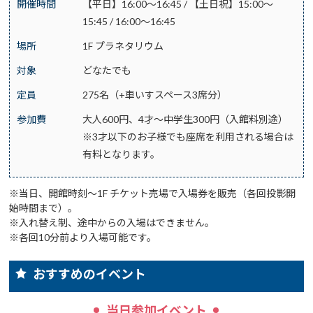
開催時間
【平日】16:00～16:45 / 【土日祝】15:00～
15:45 / 16:00～16:45
場所
1F プラネタリウム
対象
どなたでも
定員
275名（+車いすスペース3席分）
参加費
大人600円、4才～中学生300円（入館料別途）
※3才以下のお子様でも座席を利用される場合は
有料となります。
※当日、開館時刻～1F チケット売場で入場券を販売（各回投影開
始時間まで）。
※入れ替え制、途中からの入場はできません。
※各回10分前より入場可能です。
おすすめのイベント
当日参加イベント