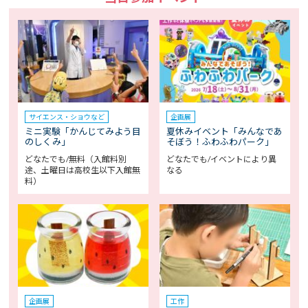
サイエンス・ショウなど
企画展
ミニ実験「かんじてみよう目
夏休みイベント「みんなであ
のしくみ」
そぼう！ふわふわパーク」
どなたでも/無料（入館料別
どなたでも/イベントにより異
途、土曜日は高校生以下入館無
なる
料）
企画展
工作