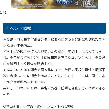
1
/
1
イベント情報
南の島・羽ヵ島の宇宙センターにあるロケット発射場を訪れたコナ
ンたち少年探偵団。
打ち上げの瞬間を待ちわびていたのだが、突如中止になってしま
う。不自然な打ち上げ中止に違和感を覚えたコナンたちは、その理
由を解明すべく捜査を開始する。
そんな中、とある調査で羽ヵ島に来ていた西の高校生探偵・服部平
次も合流し、共に捜査を進めることに。しかしそこには、思いもよ
らぬ真実が秘められていた。
果たしてコナンたちは、宇宙に渦巻く陰謀を阻止することができる
のか…！
©青山剛昌／小学館・読売テレビ・TMS 1996