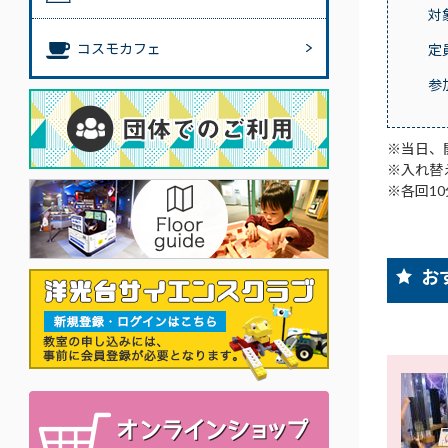
対
コスモカフェ
定
参
※当日、
※入れ替
※各回1
お