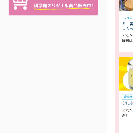
サイエ
ミニ
しく
どなた
曜日は
企画展
ぷに
どなた
途）