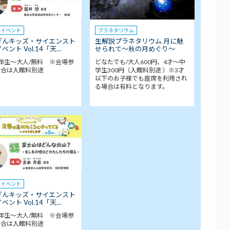
クイベント
プラネタリウム
ぎんキッズ・サイエンスト
生解説プラネタリウム 月に魅
ベント Vol.14「天…
せられて～秋の月めぐり～
年生～大人/無料 ※会場参
どなたでも/大人600円、4才～中
場合は入館料別途
学生300円（入館料別途 ）※3才
以下のお子様でも座席を利用され
る場合は有料となります。
クイベント
ぎんキッズ・サイエンスト
ベント Vol.14「天…
年生～大人/無料 ※会場参
場合は入館料別途