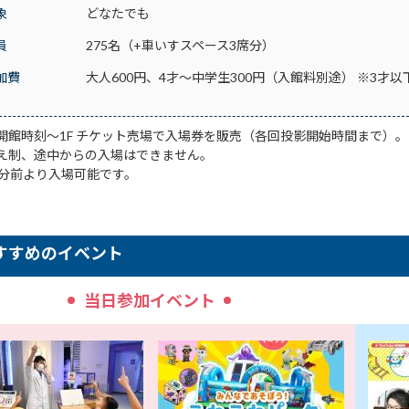
象
どなたでも
員
275名（+車いすスペース3席分）
加費
大人600円、4才～中学生300円（入館料別途） ※3
開館時刻～1F チケット売場で入場券を販売（各回投影開始時間まで）。
え制、途中からの入場はできません。
0分前より入場可能です。
すすめのイベント
当日参加イベント