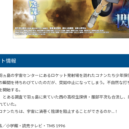
ント情報
羽ヵ島の宇宙センターにあるロケット発射場を訪れたコナンたち少年探
の瞬間を待ちわびていたのだが、突如中止になってしまう。不自然な打
を開始する。
、とある調査で羽ヵ島に来ていた西の高校生探偵・服部平次も合流し、
れていた。
コナンたちは、宇宙に渦巻く陰謀を阻止することができるのか…！
／小学館・読売テレビ・TMS 1996