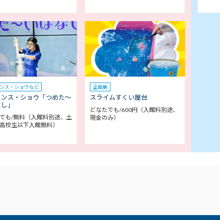
ンス・ショウなど
企画展
エンス・ショウ「つめた～
スライムすくい屋台
なし」
どなたでも/600円（入館料別途、
でも/無料（入館料別途、土
現金のみ）
高校生以下入館無料）