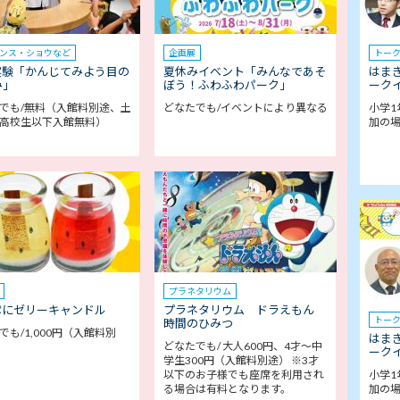
ンス・ショウなど
企画展
トー
実験「かんじてみよう目の
夏休みイベント「みんなであそ
はま
み」
ぼう！ふわふわパーク」
ークイ
でも/無料（入館料別途、土
どなたでも/イベントにより異なる
小学1
高校生以下入館無料）
加の
プラネタリウム
ぷにゼリーキャンドル
プラネタリウム ドラえもん
トー
時間のひみつ
でも/1,000円（入館料別
はま
どなたでも/ 大人600円、4才～中
ークイ
学生300円（入館料別途） ※3才
以下のお子様でも座席を利用され
小学1
る場合は有料となります。
加の