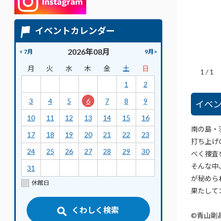
イベントカレンダー
2026年08月
< 7月
9月>
月
火
水
木
金
土
日
1
/
1
1
2
3
4
5
6
7
8
9
イベ
10
11
12
13
14
15
16
南の島・
17
18
19
20
21
22
23
打ち上げ
24
25
26
27
28
29
30
べく捜査
そんな中
31
が秘めら
休館日
果たして
くわしく検索
©青山剛昌