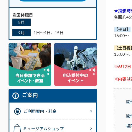
★投影時
次回休館日
各回約4
8月
【平日】
9月
1日～4日、15日
16:00～
【土日祝
15:00～
※6月2
※内容は
ご案内
開
ご利用案内・料金
開
場
ミュージアムショップ