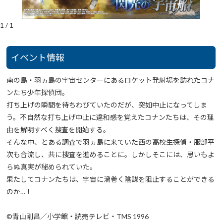
1
/
1
イベント情報
南の島・羽ヵ島の宇宙センターにあるロケット発射場を訪れたコナ
ンたち少年探偵団。
打ち上げの瞬間を待ちわびていたのだが、突如中止になってしま
う。不自然な打ち上げ中止に違和感を覚えたコナンたちは、その理
由を解明すべく捜査を開始する。
そんな中、とある調査で羽ヵ島に来ていた西の高校生探偵・服部平
次も合流し、共に捜査を進めることに。しかしそこには、思いもよ
らぬ真実が秘められていた。
果たしてコナンたちは、宇宙に渦巻く陰謀を阻止することができる
のか…！
©青山剛昌／小学館・読売テレビ・TMS 1996