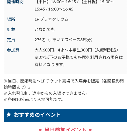
開催時間
【平日】16:00～16:45 / 【土日祝】15:00～
15:45 / 16:00～16:45
場所
1F プラネタリウム
対象
どなたでも
定員
275名（+車いすスペース3席分）
参加費
大人600円、4才～中学生300円（入館料別途）
※3才以下のお子様でも座席を利用される場合は
有料となります。
※当日、開館時刻～1F チケット売場で入場券を販売（各回投影開
始時間まで）。
※入れ替え制、途中からの入場はできません。
※各回10分前より入場可能です。
おすすめのイベント
当日参加イベント