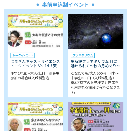
事前申込制イベント
トークイベント
プラネタリウム
はまぎんキッズ・サイエンス
生解説プラネタリウム 月に
トークイベント Vol.14「天…
魅せられて～秋の月めぐり～
小学1年生～大人/無料 ※会場
どなたでも/大人600円、4才～
参加の場合は入館料別途
中学生300円（入館料別途 ）
※3才以下のお子様でも座席を
利用される場合は有料となりま
す。