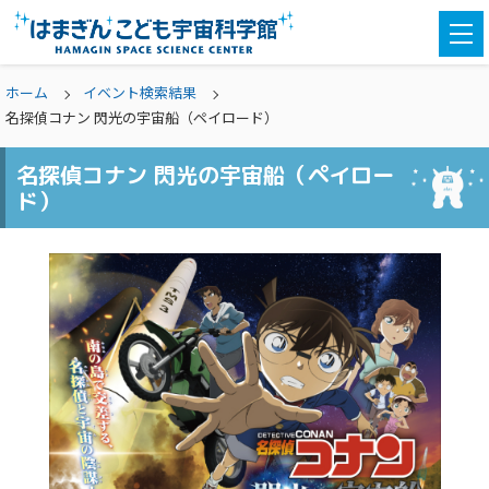
togg
navi
ホーム
イベント検索結果
名探偵コナン 閃光の宇宙船（ペイロード）
名探偵コナン 閃光の宇宙船（ペイロー
ド）