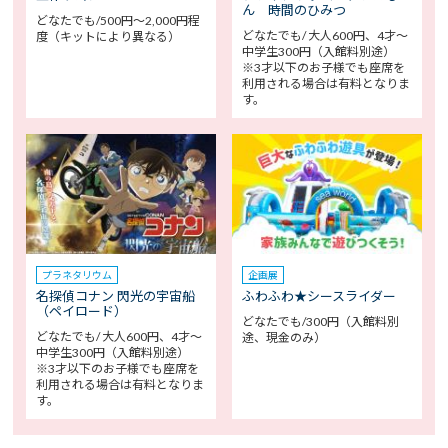
ん 時間のひみつ
どなたでも/500円～2,000円程
どなたでも/ 大人600円、4才～
度（キットにより異なる）
中学生300円（入館料別途）
※3才以下のお子様でも座席を
利用される場合は有料となりま
す。
プラネタリウム
企画展
名探偵コナン 閃光の宇宙船
ふわふわ★シースライダー
（ペイロード）
どなたでも/300円（入館料別
どなたでも/ 大人600円、4才～
途、現金のみ）
中学生300円（入館料別途）
※3才以下のお子様でも座席を
利用される場合は有料となりま
す。