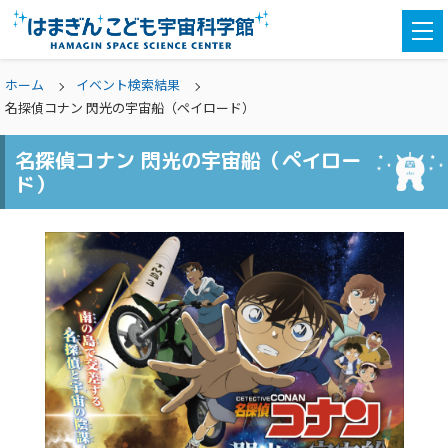
togg
navi
ホーム
イベント検索結果
名探偵コナン 閃光の宇宙船（ペイロード）
名探偵コナン 閃光の宇宙船（ペイロー
ド）