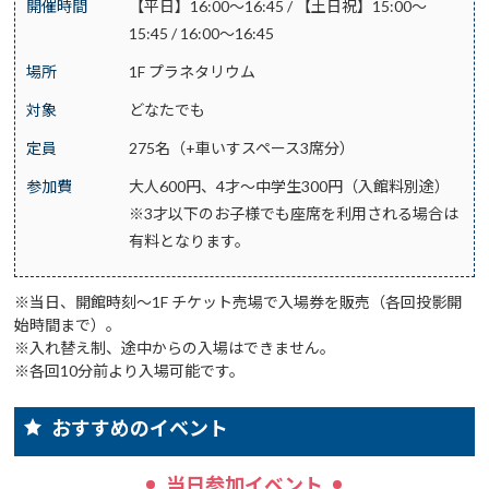
開催時間
【平日】16:00～16:45 / 【土日祝】15:00～
15:45 / 16:00～16:45
場所
1F プラネタリウム
対象
どなたでも
定員
275名（+車いすスペース3席分）
参加費
大人600円、4才～中学生300円（入館料別途）
※3才以下のお子様でも座席を利用される場合は
有料となります。
※当日、開館時刻～1F チケット売場で入場券を販売（各回投影開
始時間まで）。
※入れ替え制、途中からの入場はできません。
※各回10分前より入場可能です。
おすすめのイベント
当日参加イベント