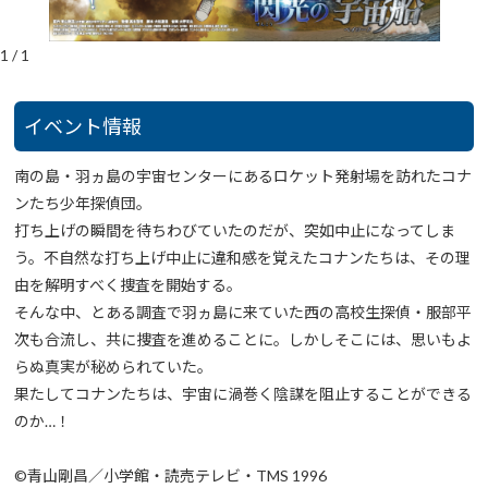
1
/
1
イベント情報
南の島・羽ヵ島の宇宙センターにあるロケット発射場を訪れたコナ
ンたち少年探偵団。
打ち上げの瞬間を待ちわびていたのだが、突如中止になってしま
う。不自然な打ち上げ中止に違和感を覚えたコナンたちは、その理
由を解明すべく捜査を開始する。
そんな中、とある調査で羽ヵ島に来ていた西の高校生探偵・服部平
次も合流し、共に捜査を進めることに。しかしそこには、思いもよ
らぬ真実が秘められていた。
果たしてコナンたちは、宇宙に渦巻く陰謀を阻止することができる
のか…！
©青山剛昌／小学館・読売テレビ・TMS 1996