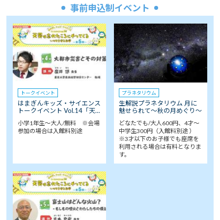
事前申込制イベント
トークイベント
プラネタリウム
はまぎんキッズ・サイエンス
生解説プラネタリウム 月に
トークイベント Vol.14「天…
魅せられて～秋の月めぐり～
小学1年生～大人/無料 ※会場
どなたでも/大人600円、4才～
参加の場合は入館料別途
中学生300円（入館料別途 ）
※3才以下のお子様でも座席を
利用される場合は有料となりま
す。