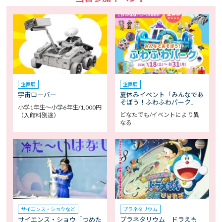
企画展
企画展
宇宙ローバー
夏休みイベント「みんなであ
そぼう！ふわふわパーク」
小学1年生～小学6年生/1,000円
どなたでも/イベントにより異
（入館料別途）
なる
サイエンス・ショウなど
プラネタリウム
サイエンス・ショウ「つめた
プラネタリウム ドラえも