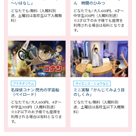
～いはなし」
ん 時間のひみつ
どなたでも/無料（入館料別
どなたでも/ 大人600円、4才～
途、土曜日は高校生以下入館無
中学生300円（入館料別途）
料）
※3才以下のお子様でも座席を
利用される場合は有料となりま
す。
プラネタリウム
サイエンス・ショウなど
名探偵コナン 閃光の宇宙船
ミニ実験「かんじてみよう目
（ペイロード）
のしくみ」
どなたでも/ 大人600円、4才～
どなたでも/無料（入館料別
中学生300円（入館料別途）
途、土曜日は高校生以下入館無
※3才以下のお子様でも座席を
料）
利用される場合は有料となりま
す。