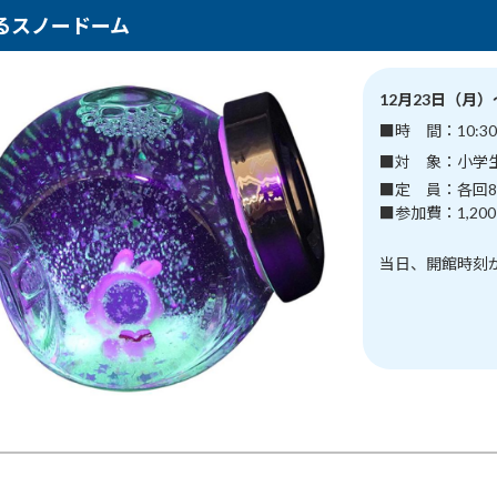
るスノードーム
12月23日（月
■時 間：10:30
■対 象：小学
■定 員：各回8
■参加費：1,20
当日、開館時刻