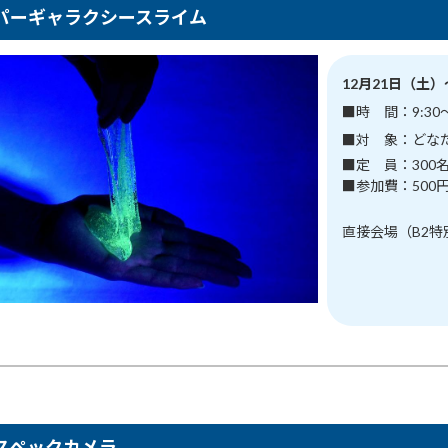
パーギャラクシースライム
12月21日（土
■時 間：9:30
■対 象：どな
■定 員：300
■参加費：500
直接会場（B2
スペックカメラ