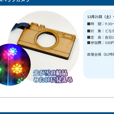
12月21日（土
■時 間：9:30
■対 象：どな
■定 員：各日2
■参加費：500
直接会場（B2