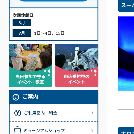
スー
次回休館日
8月
9月
1日～4日、15日
ご案内
ご利用案内・料金
ミュージアムショップ
ホロ