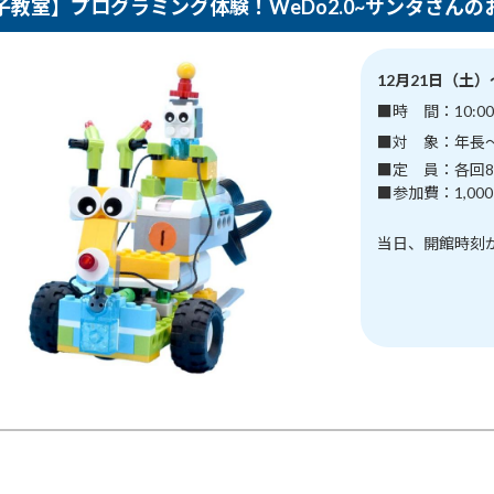
子教室】プログラミング体験！WeDo2.0~サンタさんの
12月21日（土
■時 間：10:00
■対 象：年長
■定 員：各回8
■参加費：1,00
当日、開館時刻