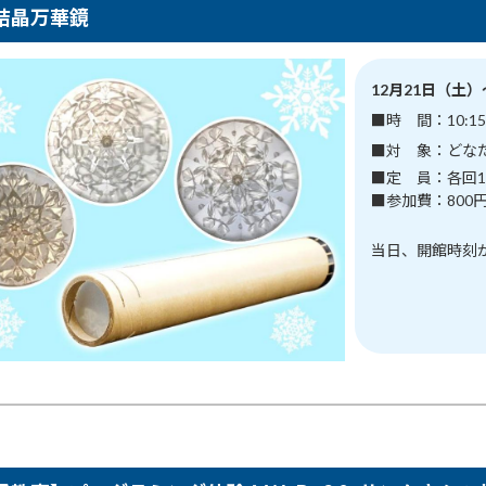
結晶万華鏡
12月21日（土
■時 間：10:15
■対 象：どな
■定 員：各回1
■参加費：800
当日、開館時刻