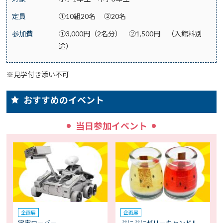
定員
①10組20名 ②20名
参加費
①3,000円（2名分） ②1,500円 （入館料別
途）
※見学付き添い不可
おすすめのイベント
当日参加イベント
企画展
企画展
宇宙ローバー
ぷにぷにゼリーキャンドル