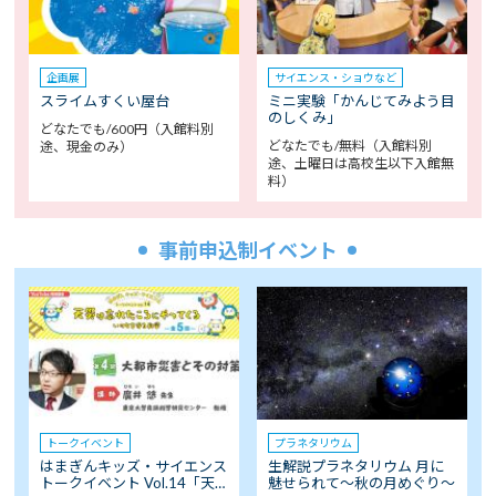
企画展
サイエンス・ショウなど
スライムすくい屋台
ミニ実験「かんじてみよう目
のしくみ」
どなたでも/600円（入館料別
どなたでも/無料（入館料別
途、現金のみ）
途、土曜日は高校生以下入館無
料）
事前申込制イベント
トークイベント
プラネタリウム
はまぎんキッズ・サイエンス
生解説プラネタリウム 月に
トークイベント Vol.14「天…
魅せられて～秋の月めぐり～