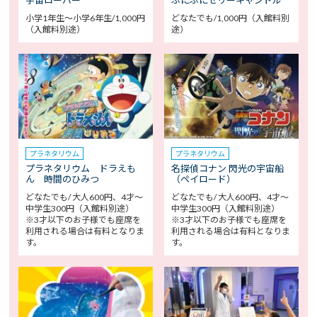
小学1年生～小学6年生/1,000円
どなたでも/1,000円（入館料別
（入館料別途）
途）
プラネタリウム
プラネタリウム
プラネタリウム ドラえも
名探偵コナン 閃光の宇宙船
ん 時間のひみつ
（ペイロード）
どなたでも/ 大人600円、4才～
どなたでも/ 大人600円、4才～
中学生300円（入館料別途）
中学生300円（入館料別途）
※3才以下のお子様でも座席を
※3才以下のお子様でも座席を
利用される場合は有料となりま
利用される場合は有料となりま
す。
す。