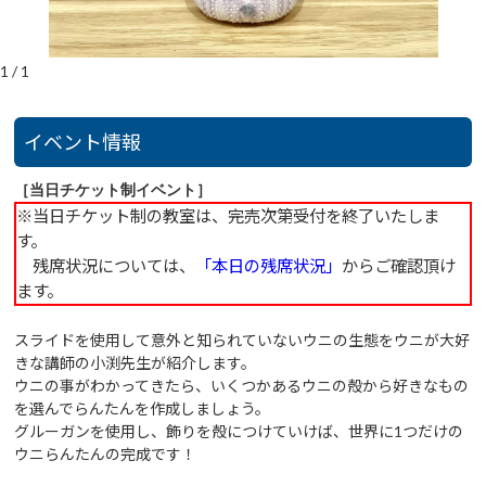
1
/
1
イベント情報
［当日チケット制イベント］
※当日チケット制の教室は、完売次第受付を終了いたしま
す。
残席状況については、
「本日の残席状況」
からご確認頂け
ます。
スライドを使用して意外と知られていないウニの生態をウニが大好
きな講師の小渕先生が紹介します。
ウニの事がわかってきたら、いくつかあるウニの殻から好きなもの
を選んでらんたんを作成しましょう。
グルーガンを使用し、飾りを殻につけていけば、世界に1つだけの
ウニらんたんの完成です！