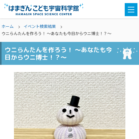
togg
navi
ホーム
イベント検索結果
ウニらんたんを作ろう！ ～あなたも今日からウニ博士！？～
ウニらんたんを作ろう！ ～あなたも今
日からウニ博士！？～