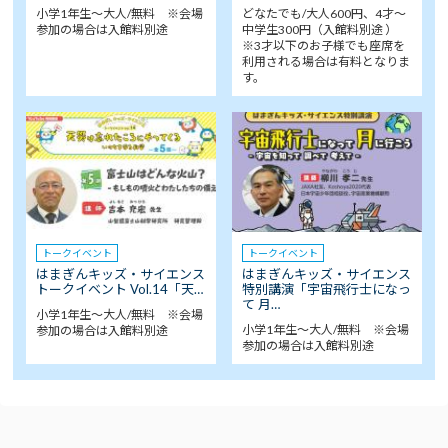
小学1年生～大人/無料 ※会場
どなたでも/大人600円、4才～
参加の場合は入館料別途
中学生300円（入館料別途 ）
※3才以下のお子様でも座席を
利用される場合は有料となりま
す。
トークイベント
トークイベント
はまぎんキッズ・サイエンス
はまぎんキッズ・サイエンス
トークイベント Vol.14「天…
特別講演「宇宙飛行士になっ
て 月…
小学1年生～大人/無料 ※会場
小学1年生～大人/無料 ※会場
参加の場合は入館料別途
参加の場合は入館料別途