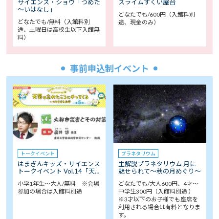
サイエンス・ショウ「つめた
スライムすくい屋台
～いはなし」
どなたでも/600円（入館料別
どなたでも/無料（入館料別
途、現金のみ）
途、土曜日は高校生以下入館無
料）
事前申込制イベント
トークイベント
プラネタリウム
はまぎんキッズ・サイエンス
生解説プラネタリウム 月に
トークイベント Vol.14「天…
魅せられて～秋の月めぐり～
小学1年生～大人/無料 ※会場
どなたでも/大人600円、4才～
参加の場合は入館料別途
中学生300円（入館料別途 ）
※3才以下のお子様でも座席を
利用される場合は有料となりま
す。