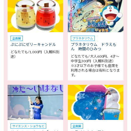
企画展
プラネタリウム
ぷにぷにゼリーキャンドル
プラネタリウム ドラえも
ん 時間のひみつ
どなたでも/1,000円（入館料別
どなたでも/ 大人600円、4才～
途）
中学生300円（入館料別途）
※3才以下のお子様でも座席を
利用される場合は有料となりま
す。
サイエンス・ショウなど
企画展