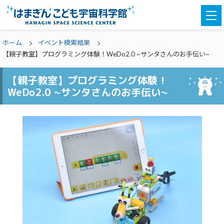
togg
navi
ホーム
イベント検索結果
【親子教室】プログラミング体験！WeDo2.0 ~サンタさんのお手伝い~
【親子教室】プログラミング体験！
WeDo2.0 ~サンタさんのお手伝い~