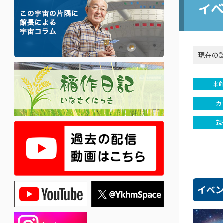
イ
現在の
来
カ
親
イベ