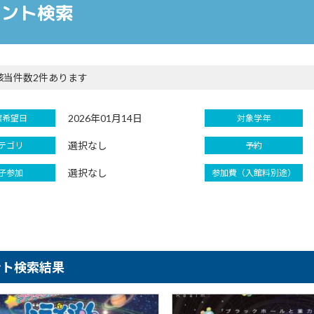
ベント検索
該当件数2件あります
2026年01月14日
館希望日
対象学年
選択なし
テゴリ
予約
選択なし
子参加
参加費（入館料別途）
ント検索結果