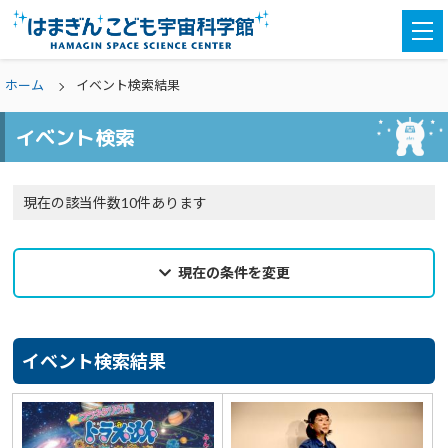
togg
navi
ホーム
イベント検索結果
イベント検索
現在の該当件数10件あります
現在の条件を変更
2026年01月05日
来館希望日
イベント検索結果
選択なし
カテゴリ
選択なし
親子参加
どなたでも
対象学年