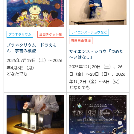
選択なし
予約
選択なし
参加費（入館料別途）
サイエンス・ショウなど
プラネタリウム
当日チケット制
再検索をする
当日自由参加
プラネタリウム ドラえも
ん 宇宙の模型
サイエンス・ショウ「つめた
～いはなし」
2025年7月19日（土）～2026
2025年12月20日（土）、26
年4月6日（月）
どなたでも
日（金）～28日（日）、2026
年1月2日（金）～6日（火）
どなたでも