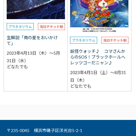
選択なし
予約
選択なし
参加費（入館料別途）
プラネタリウム
当日チケット制
生解説「南の星をおいかけ
再検索をする
プラネタリウム
当日チケット制
て」
妖怪ウォッチ♪ コマさんか
2023年4月13日（木）～5月
らのSOS！ブラックホールへ
31日（水）
レッツゴーだニャン♪
どなたでも
2023年4月1日（土）～8月31
日（木）
どなたでも
〒235-0045 横浜市磯子区洋光台5-2-1