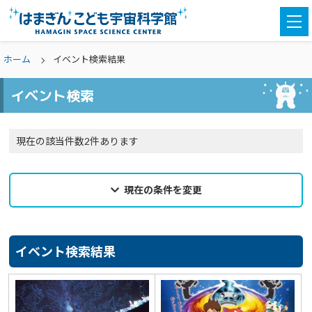
togg
navi
ホーム
イベント検索結果
イベント検索
現在の該当件数2件あります
現在の条件を変更
2023年05月11日
来館希望日
イベント検索結果
選択なし
カテゴリ
選択なし
親子参加
どなたでも
対象学年