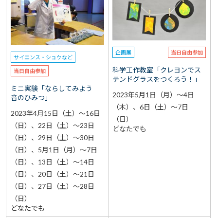
選択なし
予約
選択なし
参加費（入館料別途）
企画展
当日自由参加
サイエンス・ショウなど
再検索をする
科学工作教室「クレヨンでス
当日自由参加
テンドグラスをつくろう！」
ミニ実験「ならしてみよう
2023年5月1日（月）～4日
音のひみつ」
（木）、6日（土）～7日
2023年4月15日（土）～16日
（日）
（日）、22日（土）～23日
どなたでも
（日）、29日（土）～30日
（日）、5月1日（月）～7日
（日）、13日（土）～14日
（日）、20日（土）～21日
（日）、27日（土）～28日
（日）
どなたでも