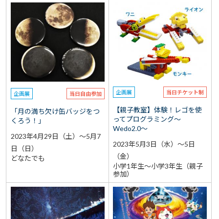
企画展
当日チケット制
企画展
当日自由参加
【親子教室】体験！レゴを使
「月の満ち欠け缶バッジをつ
ってプログラミング～
くろう！」
Wedo2.0～
2023年4月29日（土）～5月7
2023年5月3日（水）～5日
日（日）
（金）
どなたでも
小学1年生～小学3年生（親子
参加）