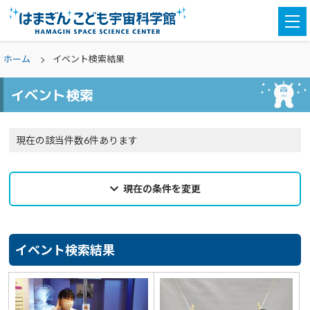
togg
navi
ホーム
イベント検索結果
イベント検索
現在の該当件数6件あります
現在の条件を変更
2023年05月04日
来館希望日
イベント検索結果
選択なし
カテゴリ
選択なし
親子参加
どなたでも
対象学年