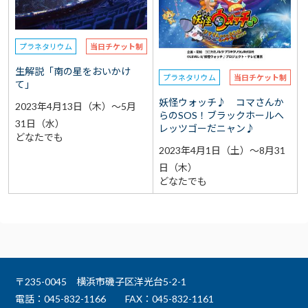
プラネタリウム
当日チケット制
生解説「南の星をおいかけ
プラネタリウム
当日チケット制
て」
妖怪ウォッチ♪ コマさんか
2023年4月13日（木）～5月
らのSOS！ブラックホールへ
31日（水）
レッツゴーだニャン♪
どなたでも
2023年4月1日（土）～8月31
日（木）
どなたでも
〒235-0045 横浜市磯子区洋光台5-2-1
電話：045-832-1166
FAX：045-832-1161