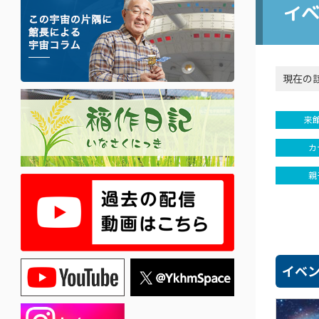
イ
現在の
来
カ
親
イベ