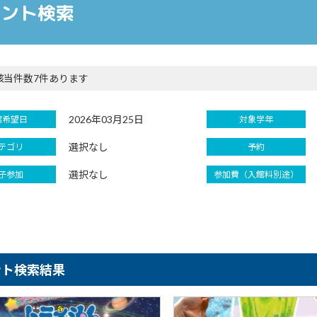
ベント検索
該当件数7件あります
2026年03月25日
館希望日
対象学年
選択なし
テゴリ
予約
選択なし
子参加
参加費（入館料別途）
ント検索結果