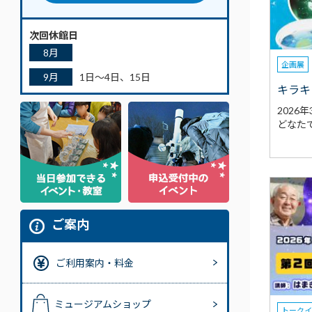
次回休館日
8月
企画展
9月
1日～4日、15日
キラキ
2026
どなた
ご案内
ご利用案内・料金
ミュージアムショップ
トーク