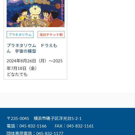
選択なし
予約
選択なし
参加費（入館料別途）
プラネタリウム
当日チケット制
再検索をする
プラネタリウム ドラえも
ん 宇宙の模型
2024年8月26日（月）～2025
年7月18日（金）
どなたでも
〒235-0045 横浜市磯子区洋光台5-2-1
電話：045-832-1166
FAX：045-832-1161
団体専用電話：045-832-1177