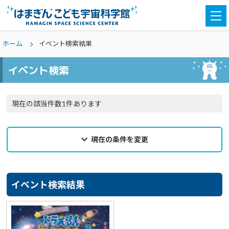
togg
navi
ホーム
イベント検索結果
イベント検索
現在の該当件数1件あります
現在の条件を変更
2025年04月23日
来館希望日
イベント検索結果
選択なし
カテゴリ
選択なし
親子参加
どなたでも
対象学年