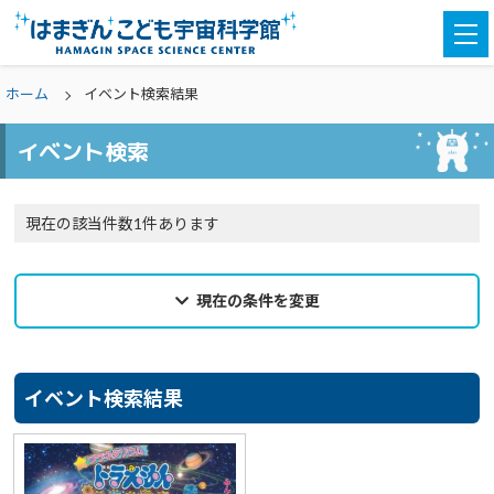
togg
navi
ホーム
イベント検索結果
イベント検索
現在の該当件数1件あります
現在の条件を変更
2024年12月10日
来館希望日
イベント検索結果
選択なし
カテゴリ
選択なし
親子参加
どなたでも
対象学年