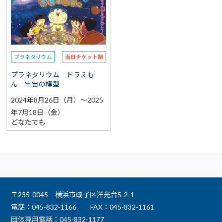
選択なし
予約
選択なし
参加費（入館料別途）
プラネタリウム
当日チケット制
再検索をする
プラネタリウム ドラえも
ん 宇宙の模型
2024年8月26日（月）～2025
年7月18日（金）
どなたでも
〒235-0045 横浜市磯子区洋光台5-2-1
電話：045-832-1166
FAX：045-832-1161
団体専用電話：045-832-1177