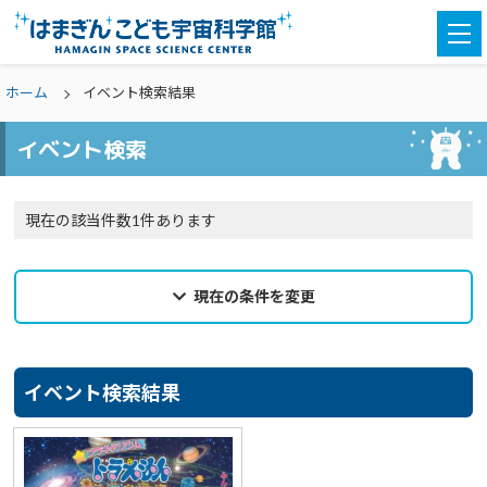
togg
navi
ホーム
イベント検索結果
イベント検索
現在の該当件数1件あります
現在の条件を変更
2024年10月24日
来館希望日
イベント検索結果
選択なし
カテゴリ
選択なし
親子参加
どなたでも
対象学年