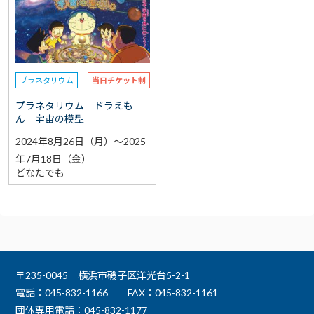
選択なし
予約
選択なし
参加費（入館料別途）
プラネタリウム
当日チケット制
再検索をする
プラネタリウム ドラえも
ん 宇宙の模型
2024年8月26日（月）～2025
年7月18日（金）
どなたでも
〒235-0045 横浜市磯子区洋光台5-2-1
電話：045-832-1166
FAX：045-832-1161
団体専用電話：045-832-1177