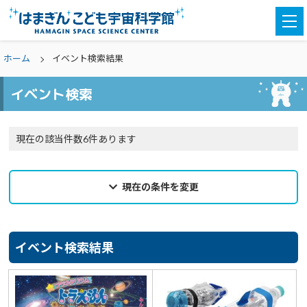
togg
navi
ホーム
イベント検索結果
イベント検索
現在の該当件数6件あります
現在の条件を変更
2024年08月13日
来館希望日
イベント検索結果
選択なし
カテゴリ
選択なし
親子参加
どなたでも
対象学年