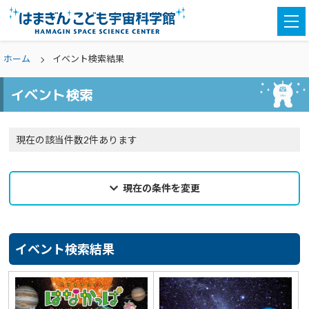
togg
navi
ホーム
イベント検索結果
イベント検索
現在の該当件数2件あります
現在の条件を変更
2024年07月09日
来館希望日
イベント検索結果
選択なし
カテゴリ
選択なし
親子参加
どなたでも
対象学年