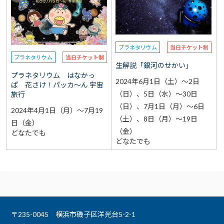
選択なし
予約
選択なし
参加費（入館料別途）
プラネタリウム
当日チケット制
プラネタリウム
当日チケット制
生解説「銀河のせかい」
再検索をする
プラネタリウム はなかっ
2024年6月1日（土）～2日
ぱ 花さけ！パッカ～ん 宇宙
（日）、5日（水）～30日
旅行
（日）、7月1日（月）～6日
2024年4月1日（月）～7月19
（土）、8日（月）～19日
日（金）
（金）
どなたでも
どなたでも
〒235-0045 横浜市磯子区洋光台5-2-1