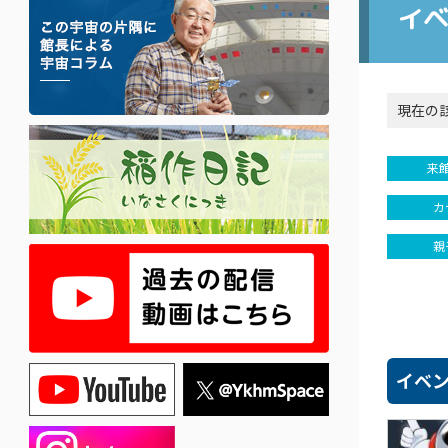
イ
現在の
来
カ
親
イベ