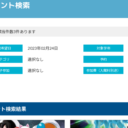
ベント検索
該当件数3件あります
2023年02月24日
館希望日
対象学年
選択なし
テゴリ
予約
選択なし
子参加
参加費（入館料別途）
ント検索結果