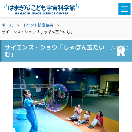
togg
navi
ホーム
イベント検索結果
サイエンス・ショウ「しゃぼん玉たいむ」
サイエンス・ショウ「しゃぼん玉たい
む」