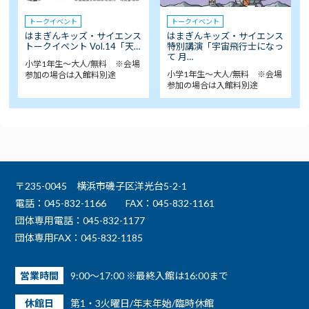
トークイベント
トークイベント
はまぎんキッズ・サイエンス
はまぎんキッズ・サイエンス
トークイベント Vol.14「天…
特別講演「宇宙飛行士になっ
て 月…
小学1年生～大人/無料 ※会場
小学1年生～大人/無料 ※会場
参加の場合は入館料別途
参加の場合は入館料別途
〒235-0045 横浜市磯子区洋光台5-2-1
電話：045-832-1166
FAX：045-832-1161
団体専用電話：045-832-1177
団体専用FAX：045-832-1185
営業時間
9:00～17:00 ※最終入館は16:00まで
休館日
第1・3火曜日/年末年始/臨時休館