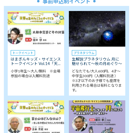
事前申込制イベント
トークイベント
プラネタリウム
はまぎんキッズ・サイエンス
生解説プラネタリウム 月に
トークイベント Vol.14「天…
魅せられて～秋の月めぐり～
小学1年生～大人/無料 ※会場
どなたでも/大人600円、4才～
参加の場合は入館料別途
中学生300円（入館料別途 ）
※3才以下のお子様でも座席を
利用される場合は有料となりま
す。