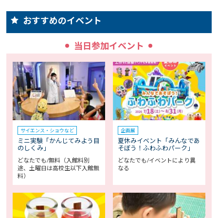
おすすめのイベント
当日参加イベント
サイエンス・ショウなど
企画展
ミニ実験「かんじてみよう目
夏休みイベント「みんなであ
のしくみ」
そぼう！ふわふわパーク」
どなたでも/無料（入館料別
どなたでも/イベントにより異
途、土曜日は高校生以下入館無
なる
料）