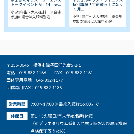
トークイベント Vol.14「天…
特別講演「宇宙飛行士になっ
て 月…
小学1年生～大人/無料 ※会場
小学1年生～大人/無料 ※会場
参加の場合は入館料別途
参加の場合は入館料別途
〒235-0045 横浜市磯子区洋光台5-2-1
電話：045-832-1166
FAX：045-832-1161
団体専用電話：045-832-1177
団体専用FAX：045-832-1185
営業時間
9:00～17:00 ※最終入館は16:00まで
休館日
第1・3火曜日/年末年始/臨時休館
（※プラネタリウム番組入れ替え時および展示機器
点検保守等のため）