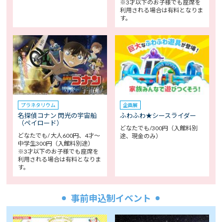
※3才以下のお子様でも座席を
利用される場合は有料となりま
す。
プラネタリウム
企画展
名探偵コナン 閃光の宇宙船
ふわふわ★シースライダー
（ペイロード）
どなたでも/300円（入館料別
どなたでも/ 大人600円、4才～
途、現金のみ）
中学生300円（入館料別途）
※3才以下のお子様でも座席を
利用される場合は有料となりま
す。
事前申込制イベント