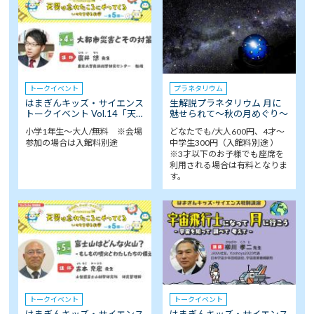
トークイベント
プラネタリウム
はまぎんキッズ・サイエンス
生解説プラネタリウム 月に
トークイベント Vol.14「天…
魅せられて～秋の月めぐり～
小学1年生～大人/無料 ※会場
どなたでも/大人600円、4才～
参加の場合は入館料別途
中学生300円（入館料別途 ）
※3才以下のお子様でも座席を
利用される場合は有料となりま
す。
トークイベント
トークイベント
はまぎんキッズ・サイエンス
はまぎんキッズ・サイエンス