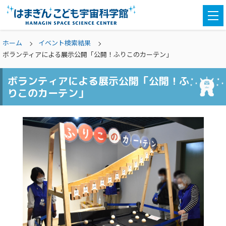
togg
navi
ホーム
イベント検索結果
ボランティアによる展示公開「公開！ふりこのカーテン」
ボランティアによる展示公開「公開！ふ
りこのカーテン」