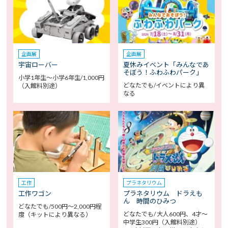
企画展
企画展
宇宙ローバー
夏休みイベント「みんなであ
そぼう！ふわふわパーク」
小学1年生～小学6年生/1,000円
どなたでも/イベントにより異
（入館料別途）
なる
工作
プラネタリウム
工作ワゴン
プラネタリウム ドラえも
ん 時間のひみつ
どなたでも/500円～2,000円程
どなたでも/ 大人600円、4才～
度（キットにより異なる）
中学生300円（入館料別途）